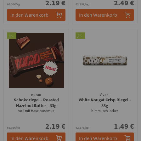
2.19 €
2.49 €
66.36€/kg
62.25€/kg
In den Warenkorb
In den Warenkorb
nucao
Vivani
Schokoriegel - Roasted
White Nougat Crisp Riegel
-
Hazelnut Butter
- 33g
35g
voll mit Haselnussmus
himmlisch lecker
2.19 €
1.49 €
66.36€/kg
42.57€/kg
In den Warenkorb
In den Warenkorb