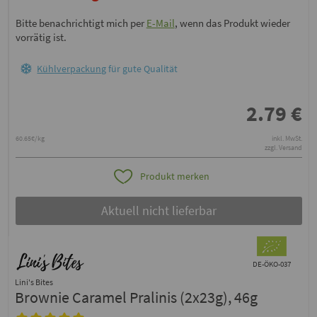
Bitte benachrichtigt mich per
E-Mail
, wenn das Produkt wieder
vorrätig ist.
Kühlverpackung
für gute Qualität
2.79
€
60.65€/kg
inkl. MwSt.
zzgl. Versand
Produkt merken
Aktuell nicht lieferbar
DE-ÖKO-037
Lini's Bites
Brownie Caramel Pralinis (2x23g), 46g