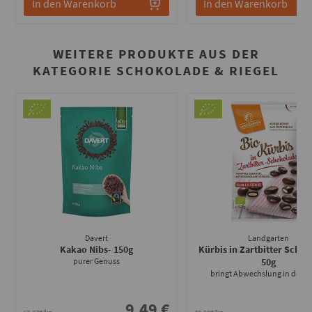
In den Warenkorb
In den Warenkorb
WEITERE PRODUKTE AUS DER
KATEGORIE SCHOKOLADE & RIEGEL
Davert
Landgarten
Kakao Nibs
- 150g
Kürbis in Zartbitter Scho
purer Genuss
50g
bringt Abwechslung in den Al
9.49 €
2