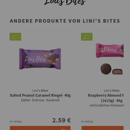
ANDERE PRODUKTE VON LINI'S BITES
Lini's Bites
Lini's Bites
Salted Peanut Caramel Riegel
- 40g
Raspberry Almond Prali
Dattel - Erdnuss - Karamell
(2x23g)
- 46g
mit köstlicher Himbeerfüll
2.59 €
2
64.75€/kg
60.65€/kg