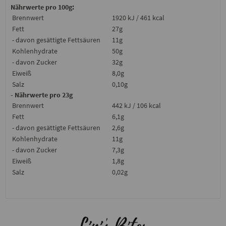
Nährwerte pro 100g:
Brennwert
1920 kJ / 461 kcal
Fett
27g
- davon gesättigte Fettsäuren
11g
Kohlenhydrate
50g
- davon Zucker
32g
Eiweiß
8,0g
Salz
0,10g
- Nährwerte pro 23g
Brennwert
442 kJ / 106 kcal
Fett
6,1g
- davon gesättigte Fettsäuren
2,6g
Kohlenhydrate
11g
- davon Zucker
7,3g
Eiweiß
1,8g
Salz
0,02g