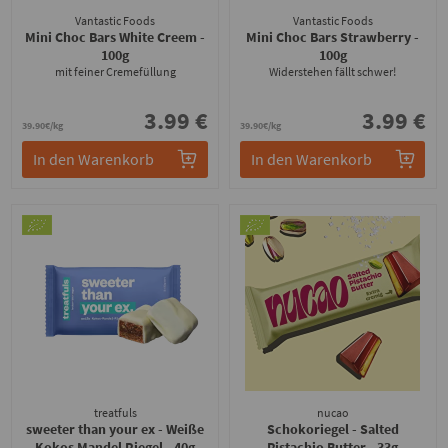
Vantastic Foods
Vantastic Foods
Mini Choc Bars White Creem
-
Mini Choc Bars Strawberry
-
100g
100g
mit feiner Cremefüllung
Widerstehen fällt schwer!
3.99 €
3.99 €
39.90€/kg
39.90€/kg
In den Warenkorb
In den Warenkorb
treatfuls
nucao
sweeter than your ex - Weiße
Schokoriegel - Salted
Kokos Mandel Riegel
- 40g
Pistachio Butter
- 33g