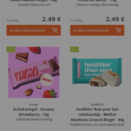
°sweeter than your ex°
intensiv-nussig, ultra cremig
2.49 €
2.49 €
62.25€/kg
75.45€/kg
In den Warenkorb
In den Warenkorb
nucao
treatfuls
Schokoriegel - Creamy
healthier than your last
Strawberry
- 33g
relationship - Weißer
unfassbar lecker fruchtig
Haselnuss Crunch Riegel
- 40g
°healthier than your last relationship°