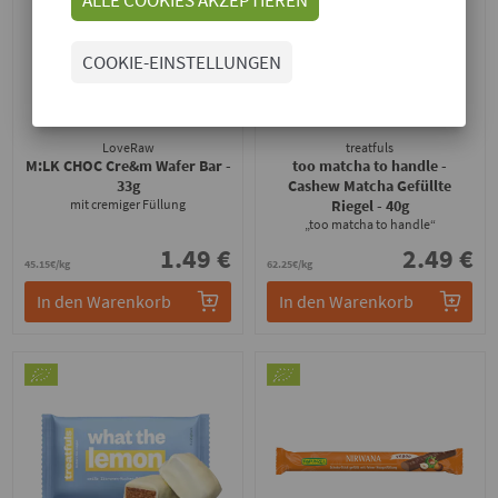
COOKIE-EINSTELLUNGEN
LoveRaw
treatfuls
M:LK CHOC Cre&m Wafer Bar
-
too matcha to handle -
33g
Cashew Matcha Gefüllte
mit cremiger Füllung
Riegel
- 40g
„too matcha to handle“
1.49 €
2.49 €
45.15€/kg
62.25€/kg
In den Warenkorb
In den Warenkorb