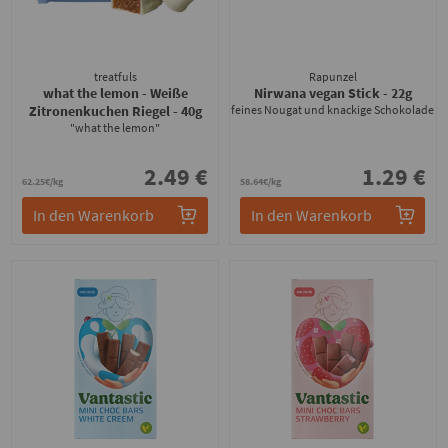
treatfuls
Rapunzel
what the lemon - Weiße
Nirwana vegan Stick
- 22g
Zitronenkuchen Riegel
- 40g
feines Nougat und knackige Schokolade
"what the lemon"
2.49 €
1.29 €
62.25€/kg
58.64€/kg
In den Warenkorb
In den Warenkorb