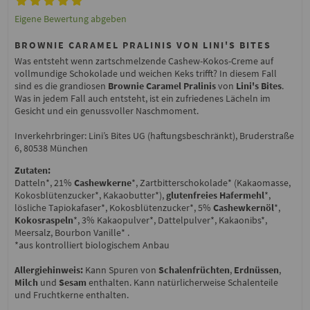
Eigene Bewertung abgeben
BROWNIE CARAMEL PRALINIS VON LINI'S BITES
Was entsteht wenn zartschmelzende Cashew-Kokos-Creme auf
vollmundige Schokolade und weichen Keks trifft? In diesem Fall
sind es die grandiosen
Brownie Caramel Pralinis
von
Lini's Bites
.
Was in jedem Fall auch entsteht, ist ein zufriedenes Lächeln im
Gesicht und ein genussvoller Naschmoment.
Inverkehrbringer: Lini’s Bites UG (haftungsbeschränkt), Bruderstraße
6, 80538 München
Zutaten:
Datteln*, 21%
Cashewkerne
*, Zartbitterschokolade* (Kakaomasse,
Kokosblütenzucker*, Kakaobutter*),
glutenfreies
Hafermehl
*,
lösliche Tapiokafaser*, Kokosblütenzucker*, 5%
Cashewkernöl
*,
Kokosraspeln
*, 3% Kakaopulver*, Dattelpulver*, Kakaonibs*,
Meersalz, Bourbon Vanille* .
*aus kontrolliert biologischem Anbau
Allergiehinweis:
Kann Spuren von
Schalenfrüchten
,
Erdnüssen
,
Milch
und
Sesam
enthalten. Kann natürlicherweise Schalenteile
und Fruchtkerne enthalten.