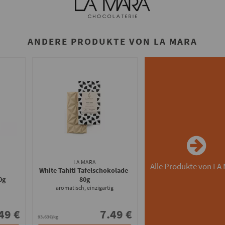
ANDERE PRODUKTE VON LA MARA
LA MARA
Alle Produkte von LA
White Tahiti Tafelschokolade
-
0g
80g
aromatisch, einzigartig
49 €
7.49 €
93.63€/kg