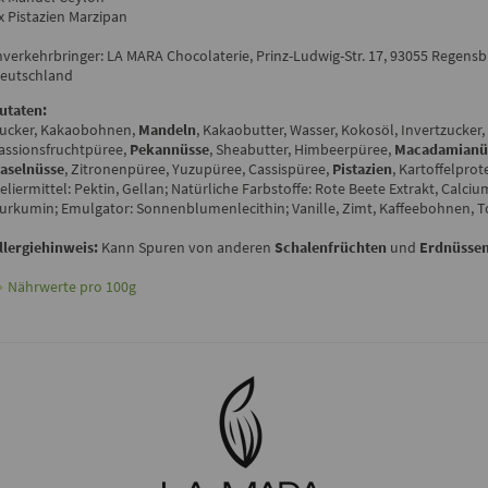
x Pistazien Marzipan
nverkehrbringer: LA MARA Chocolaterie, Prinz-Ludwig-Str. 17, 93055 Regensb
eutschland
utaten:
ucker, Kakaobohnen,
Mandeln
, Kakaobutter, Wasser, Kokosöl, Invertzucker,
assionsfruchtpüree,
Pekannüsse
, Sheabutter, Himbeerpüree,
Macadamianü
aselnüsse
, Zitronenpüree, Yuzupüree, Cassispüree,
Pistazien
, Kartoffelprote
eliermittel: Pektin, Gellan; Natürliche Farbstoffe: Rote Beete Extrakt, Calciu
urkumin; Emulgator: Sonnenblumenlecithin; Vanille, Zimt, Kaffeebohnen, 
llergiehinweis:
Kann Spuren von anderen
Schalenfrüchten
und
Erdnüsse
Nährwerte pro 100g