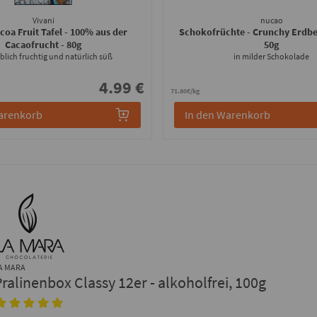
Vivani
nucao
oa Fruit Tafel - 100% aus der
Schokofrüchte - Crunchy Erdb
Cacaofrucht
- 80g
50g
lich fruchtig und natürlich süß
in milder Schokolade
4.99 €
71.80€/kg
arenkorb
In den Warenkorb
A MARA
Pralinenbox Classy 12er - alkoholfrei, 100g