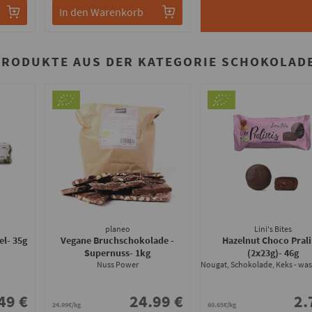
In den Warenkorb
PRODUKTE AUS DER KATEGORIE SCHOKOLADE
planeo
Lini's Bites
el
- 35g
Vegane Bruchschokolade -
Hazelnut Choco Prali
Supernuss
- 1kg
(2x23g)
- 46g
Nuss Power
49 €
24.99 €
2.
24.99€/kg
60.65€/kg