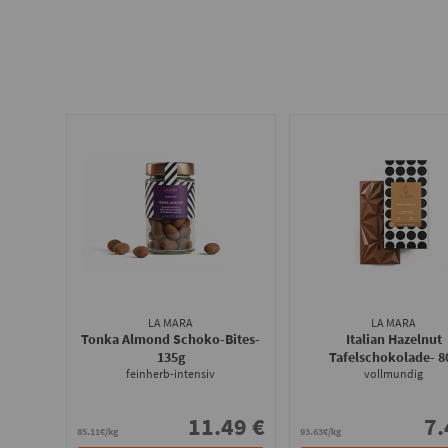
LA MARA
LA MARA
Tonka Almond Schoko-Bites
-
Italian Hazelnut
135g
Tafelschokolade
- 8
feinherb-intensiv
vollmundig
11.49 €
7.
85.11€/kg
93.63€/kg