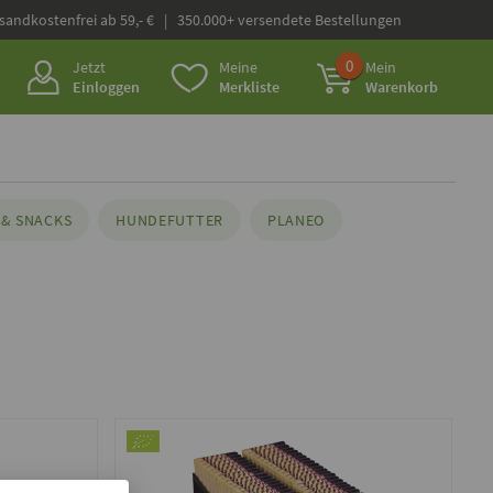
rsandkostenfrei ab 59,- € | 350.000+ versendete Bestellungen
0
Jetzt
Meine
Mein
Einloggen
Merkliste
Warenkorb
& SNACKS
HUNDEFUTTER
PLANEO