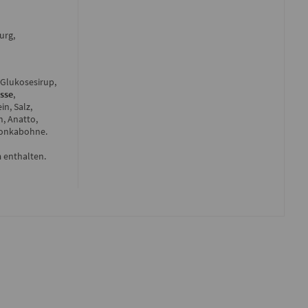
urg,
 Glukosesirup,
sse
,
in, Salz,
m, Anatto,
Tonkabohne.
n
enthalten.