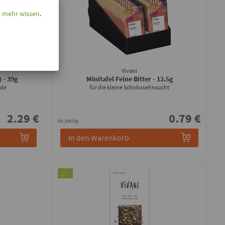
l mehr wissen
.
Vivani
)
- 39g
Minitafel Feine Bitter
- 12.5g
ade
für die kleine Schokosehnsucht
2.29 €
0.79 €
63.20€/kg
In den Warenkorb