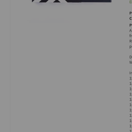
E
P
A
f
R
p
D
W
I
1
1
1
1
1
1
1
1
1
1
1