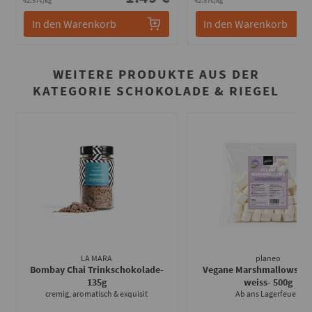
42.57€/kg
42.57€/kg
In den Warenkorb
In den Warenkorb
WEITERE PRODUKTE AUS DER
KATEGORIE SCHOKOLADE & RIEGEL
LA MARA
planeo
Bombay Chai Trinkschokolade
-
Vegane Marshmallows - M
135g
weiss
- 500g
cremig, aromatisch & exquisit
Ab ans Lagerfeuer!