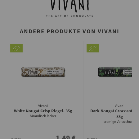
ANDERE PRODUKTE VON VIVANI
Vivani
Vivani
White Nougat Crisp Riegel
- 35g
Dark Nougat Croccante R
himmlisch lecker
35g
cremige Versuchung
1.49 €
1