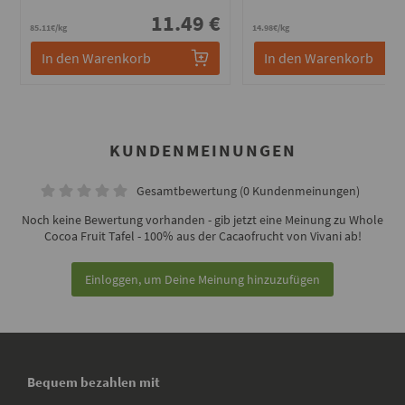
11.49 €
7
85.11€/kg
14.98€/kg
In den Warenkorb
In den Warenkorb
KUNDENMEINUNGEN
Gesamtbewertung (0 Kundenmeinungen)
Noch keine Bewertung vorhanden - gib jetzt eine Meinung zu Whole
Cocoa Fruit Tafel - 100% aus der Cacaofrucht von Vivani ab!
Einloggen, um Deine Meinung hinzuzufügen
Bequem bezahlen mit