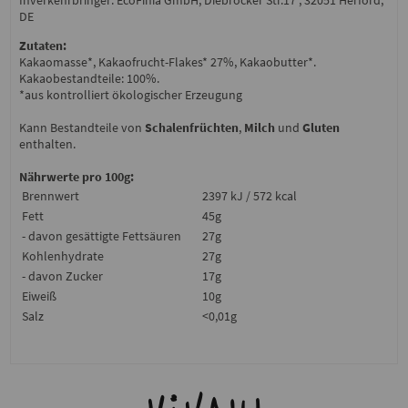
Inverkehrbringer: EcoFinia GmbH, Diebrocker Str.17 , 32051 Herford,
DE
Zutaten:
Kakaomasse*, Kakaofrucht-Flakes* 27%, Kakaobutter*.
Kakaobestandteile: 100%.
*aus kontrolliert ökologischer Erzeugung
Kann Bestandteile von
Schalenfrüchten
,
Milch
und
Gluten
enthalten.
Nährwerte pro 100g:
Brennwert
2397 kJ / 572 kcal
Fett
45g
- davon gesättigte Fettsäuren
27g
Kohlenhydrate
27g
- davon Zucker
17g
Eiweiß
10g
Salz
<0,01g