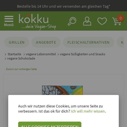
Bestelle bis 14 Uhr und wir versenden am gleichen Tag*
0
Menü
GRILLEN
ANGEBOTE
FLEISCHALTERNATIVEN
KÄ
Startseite
vegane Lebensmittel
vegane Süßigkeiten und Snacks
vegane Schokolade
Zurück zur vorherigen Seite
Auch wir nutzen diese Cookies, um unsere Seite zu
verbessern. Ist das ok für dich?
Ich will mehr wissen
.
ALLE COOKIES AKZEPTIEREN