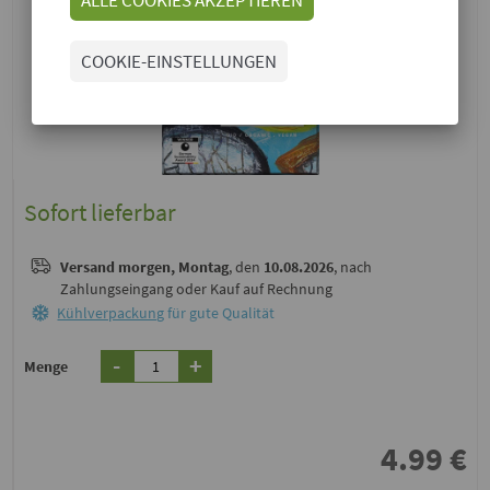
COOKIE-EINSTELLUNGEN
Sofort lieferbar
Versand
morgen, Montag
, den
10.08.2026
, nach
Zahlungseingang oder Kauf auf Rechnung
Kühlverpackung
für gute Qualität
-
+
Menge
4.99
€