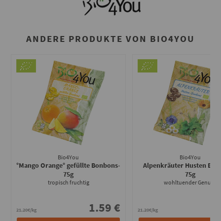
ANDERE PRODUKTE VON BIO4YOU
Bio4You
Bio4You
°Mango Orange° gefüllte Bonbons
-
Alpenkräuter Husten Bon
75g
75g
tropisch fruchtig
wohltuender Genuss
1.59 €
1
21.20€/kg
21.20€/kg