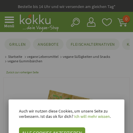
Bestelle bis 14 Uhr und wir versenden am gleichen Tag*
0
Menü
GRILLEN
ANGEBOTE
FLEISCHALTERNATIVEN
KÄ
Startseite
vegane Lebensmittel
vegane Süßigkeiten und Snacks
vegane Gummibärchen
Zurück zur vorherigen Seite
Auch wir nutzen diese Cookies, um unsere Seite zu
verbessern. Ist das ok für dich?
Ich will mehr wissen
.
ALLE COOKIES AKZEPTIEREN