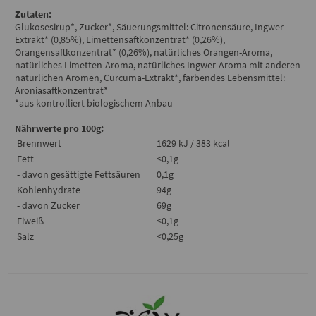
Zutaten:
Glukosesirup*, Zucker*, Säuerungsmittel: Citronensäure, Ingwer-
Extrakt* (0,85%), Limettensaftkonzentrat* (0,26%),
Orangensaftkonzentrat* (0,26%), natürliches Orangen-Aroma,
natürliches Limetten-Aroma, natürliches Ingwer-Aroma mit anderen
natürlichen Aromen, Curcuma-Extrakt*, färbendes Lebensmittel:
Aroniasaftkonzentrat*
*aus kontrolliert biologischem Anbau
Nährwerte pro 100g:
Brennwert
1629 kJ / 383 kcal
Fett
<0,1g
- davon gesättigte Fettsäuren
0,1g
Kohlenhydrate
94g
- davon Zucker
69g
Eiweiß
<0,1g
Salz
<0,25g