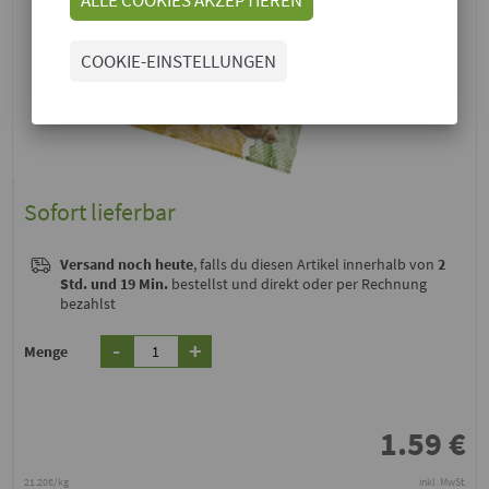
COOKIE-EINSTELLUNGEN
Sofort lieferbar
Versand noch heute
, falls du diesen Artikel innerhalb von
2
Std. und 19 Min.
bestellst und direkt oder per Rechnung
bezahlst
-
+
Menge
1.59
€
21.20€/kg
inkl. MwSt.