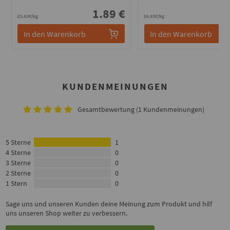
1.89 €
2
23.63€/kg
19.93€/kg
In den Warenkorb
In den Warenkorb
KUNDENMEINUNGEN
Gesamtbewertung (1 Kundenmeinungen)
5 Sterne
1
4 Sterne
0
3 Sterne
0
2 Sterne
0
1 Stern
0
Sage uns und unseren Kunden deine Meinung zum Produkt und hilf
uns unseren Shop weiter zu verbessern.