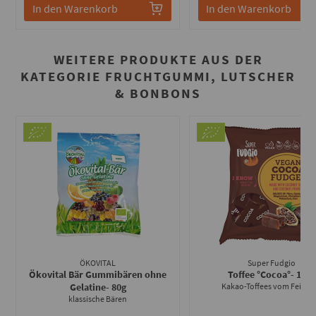
In den Warenkorb
In den Warenkorb
WEITERE PRODUKTE AUS DER
KATEGORIE FRUCHTGUMMI, LUTSCHER
& BONBONS
ÖKOVITAL
Super Fudgio
Ökovital Bär Gummibären ohne
Toffee °Cocoa°
- 150g
Gelatine
- 80g
Kakao-Toffees vom Feinst
klassische Bären