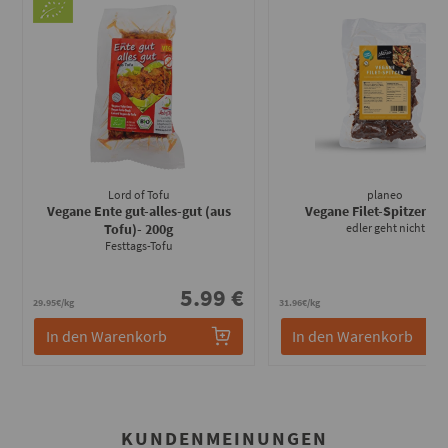
Lord of Tofu
planeo
Vegane Ente gut-alles-gut (aus
Vegane Filet-Spitzen
- 2
Tofu)
- 200g
edler geht nicht
Festtags-Tofu
5.99 €
7
29.95€/kg
31.96€/kg
In den Warenkorb
In den Warenkorb
KUNDENMEINUNGEN