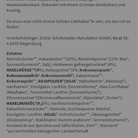
Haselnusskrokant. Dekoriert mit einem Grüntee-Schokoherz und
knackig
Da muss man nicht einmal Schoko-Liebhaber*in sein, um das toll zu
finden!
Inverkehrbringer: Zotter Schokoladen Manufaktur GmbH, Bergl 56,
A-8333 Riegersburg
Zutaten:
Rohrohrzucker°*, Kakaobutter°*(31%), Reisdrinkpulver°(11%: Reis°,
Sonnenblumenöl°, Salz), Himbeeren gefriergetrocknet°(4%),
HASELNÜSSE°*(4
%), Kokospulver°(3%:
Kokosnusspaste°
,
Kokosnussmilch°
,
Kokosnussmehl°
), Kakaomasse°*,
Kokosraspeln°
*,
SOJAPULVER°(SOJA°
, Maltodextrin°, Maissirup°),
Hanfsamen°, Emulgator: Lecithin (Sonnenblume)°, Mais-Cornflakes°
(Maisflakes°, Trennmittel: Lecithin [Sonnenblume]°),
Zitronenpulver°(Zitronensaftkonzentrat°, Maisstärke°, Zucker°),
HASELNUSSÖL°(0,1
%), Vanilleschotenpulver°*,
Kakaobohnenstücke°*, Steinsalz, Grünteepulver Matcha°,
Emulgator: Lecithin (
SOJA)°
, Vollrohrzucker°*, Überzugsmittel°
(Glukosesirup°, Stabilisator: Gummi arabicum°, Sonnenblumenöl°),
Konzentrat aus Spirulina und Saflorblüten, Zimt°*, Sternanis°
°aus kontrolliert biologischer Landwirtschaft