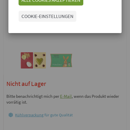
COOKIE-EINSTELLUNGEN
Nicht auf Lager
Bitte benachrichtigt mich per
E-Mail
, wenn das Produkt wieder
vorrätig ist.
Kühlverpackung
für gute Qualität