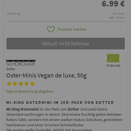
6.99
€
139.80€/kg
inkl. MwSt.
zzgl. Versand
Produkt merken
Aktuell nicht lieferbar
AT-BIO-402
Zotter
Oster-Minis Vegan de luxe, 50g
Eigene Bewertung abgeben
MI-XING OSTERMINI IM 2ER-PACK VON ZOTTER
Mi-Xing Ostermini
im 2er-Pack von
Zotter
sind zwei kleine
Osterüberraschungen in einem. Eine kleine fruchtig-pinke Himbeer-
Kokos-Tafel, verziert mit einem weißen Kokos-Schokoei, gerösteten
Hanfsamen und einer Grüntee-Schokoflocke.
Die zweite weiße Sojatafel, gefüllt mit knusprigem