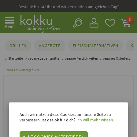
Bestelle bis 14 Uhr und wir versenden am gleichen Tag*
0
Menü
GRILLEN
ANGEBOTE
FLEISCHALTERNATIVEN
KÄ
Startseite
vegane Lebensmittel
vegane Festlichkeiten
veganes Osterfest
Zurück zur vorherigen Seite
Auch wir nutzen diese Cookies, um unsere Seite zu
verbessern. Ist das ok für dich?
Ich will mehr wissen
.
ALLE COOKIES AKZEPTIEREN