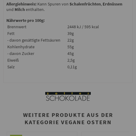
Allergiehinweis:
Kann Spuren von
Schalenfrüchten
,
Erdnüssen
und
Milch
enthalten.
Nährwerte pro 100g:
Brennwert
2448 kJ / 595 kcal
Fett
39g
- davon gesättigte Fettsäuren
22g
Kohlenhydrate
55g
- davon Zucker
45g
Eiweiß
2,5g
Salz
0,11g
WEITERE PRODUKTE AUS DER
KATEGORIE VEGANE OSTERN