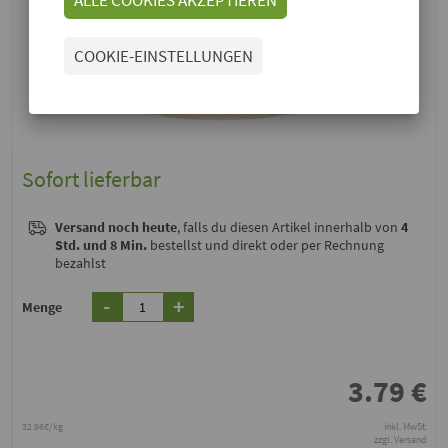
COOKIE-EINSTELLUNGEN
Sofort lieferbar
Versand noch heute
, falls du diesen Artikel innerhalb von
4
Std. und 8 Min.
bestellst und direkt oder per Rechnung
bezahlst
-
+
Menge
3.79
€
32.96€/kg
inkl. MwSt.
zzgl. Versand