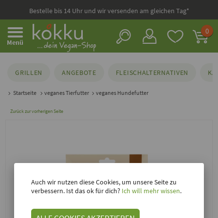
Bestelle bis 14 Uhr und wir versenden am gleichen Tag*
0
Menü
GRILLEN
ANGEBOTE
FLEISCHALTERNATIVEN
KÄ
Startseite
veganes Tierfutter
veganes Hundefutter
Zurück zur vorherigen Seite
Auch wir nutzen diese Cookies, um unsere Seite zu
verbessern. Ist das ok für dich?
Ich will mehr wissen
.
ALLE COOKIES AKZEPTIEREN