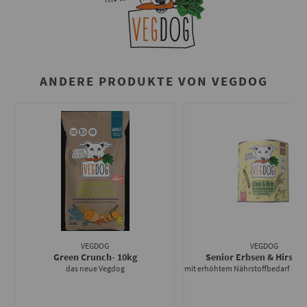
ANDERE PRODUKTE VON VEGDOG
VEGDOG
VEGDOG
Green Crunch
- 10kg
Senior Erbsen & Hirse
- 
das neue Vegdog