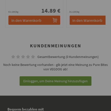
14.89 €
3
53.18€/kg
31.12€/kg
In den Warenkorb
In den Warenkorb
KUNDENMEINUNGEN
Gesamtbewertung (0 Kundenmeinungen)
Noch keine Bewertung vorhanden - gib jetzt eine Meinung zu Pure Bites
von VEGDOG ab!
Einloggen, um Deine Meinung hinzuzufügen
Bequem bezahlen mit