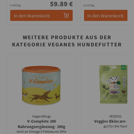
59.89 €
6
5.99€/kg
8.61€/kg
In den Warenkorb
In den Warenkorb
WEITERE PRODUKTE AUS DER
KATEGORIE VEGANES HUNDEFUTTER
Vegan4Dogs
VEGDOG
V-Complete 280
Veggies Skincare
- 12
Nahrungsergänzung
- 280g
gut für die Haut
reich an Omega 3 Fettsäuren DHA