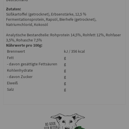
Zutaten:
Süßkartoffel (getrocknet), Erbsenstärke, 12,5 %
Fermentationsprotein, Rapsöl, Bierhefe (getrocknet),
Natriumchlorid, Kokosöl
Analytische Bestandteile: Rohprotein 14,5%, Rohfett 12%, Rohfaser
3,5%, Rohasche 7,5%
Nährwerte pro 100g:
Brennwert
kJ / 356 kcal
Fett
g
- davon gesättigte Fettsäuren
g
Kohlenhydrate
g
- davon Zucker
g
Eiweiß
g
Salz
g