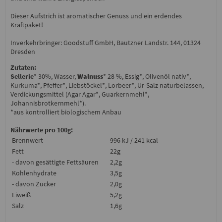
Dieser Aufstrich ist aromatischer Genuss und ein erdendes
Kraftpaket!
Inverkehrbringer: Goodstuff GmbH, Bautzner Landstr. 144, 01324
Dresden
Zutaten:
Sellerie
* 30%, Wasser,
Walnuss
* 28 %, Essig*, Olivenöl nativ*,
Kurkuma*, Pfeffer*, Liebstöckel*, Lorbeer*, Ur-Salz naturbelassen,
Verdickungsmittel (Agar Agar*, Guarkernmehl*,
Johannisbrotkernmehl*).
*aus kontrolliert biologischem Anbau
Nährwerte pro 100g:
Brennwert
996 kJ / 241 kcal
Fett
22g
- davon gesättigte Fettsäuren
2,2g
Kohlenhydrate
3,5g
- davon Zucker
2,0g
Eiweiß
5,2g
Salz
1,6g