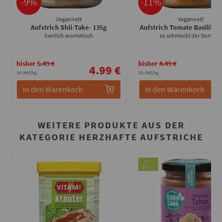
-9%
-11%
Vegannett
Vegannett
Aufstrich Shii-Take
- 135g
Aufstrich Tomate Basiliku
herrlich aromatisch
so schmeckt der Somme
bisher
5.49 €
bisher
4.49 €
4.99 €
3
36.96€/kg
29.56€/kg
In den Warenkorb
In den Warenkorb
WEITERE PRODUKTE AUS DER
KATEGORIE HERZHAFTE AUFSTRICHE