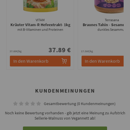
VITAM
Terrasana
Kräuter Vitam-R Hefeextrakt
- 1kg
Braunes Tahin - Sesammu
mit B-Vitaminen und Proteinen
dunkles Sesammus
37.89 €
4
37.89€/kg
17.56€/kg
In den Warenkorb
In den Warenkorb
KUNDENMEINUNGEN
Gesamtbewertung (0 Kundenmeinungen)
Noch keine Bewertung vorhanden - gib jetzt eine Meinung zu Aufstrich
Sellerie-Walnuss von Vegannett ab!