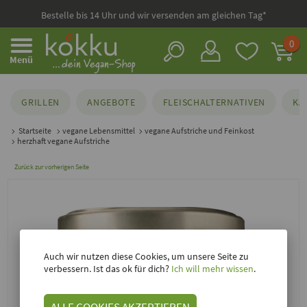
Bestelle bis 14 Uhr und wir versenden am gleichen Tag*
0
Menü
GRILLEN
ANGEBOTE
FLEISCHALTERNATIVEN
KÄ
Startseite
vegane Lebensmittel
vegane Aufstriche und Feinkost
herzhaft vegane Aufstriche
Zurück zur vorherigen Seite
Auch wir nutzen diese Cookies, um unsere Seite zu
verbessern. Ist das ok für dich?
Ich will mehr wissen
.
ALLE COOKIES AKZEPTIEREN