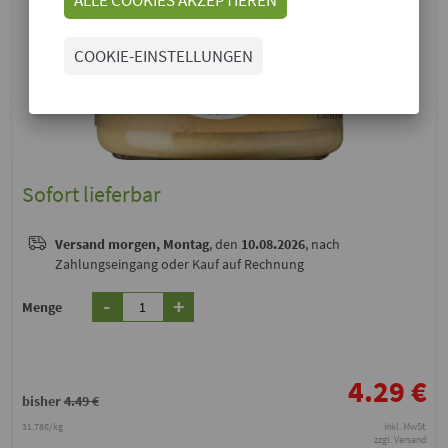
COOKIE-EINSTELLUNGEN
Sofort lieferbar
Versand
morgen, Montag
, den
10.08.2026
, nach
Zahlungseingang oder Kauf auf Rechnung
-
+
Menge
4.29
€
bisher
4.49 €
31.78€/kg
inkl. MwSt.
zzgl. Versand