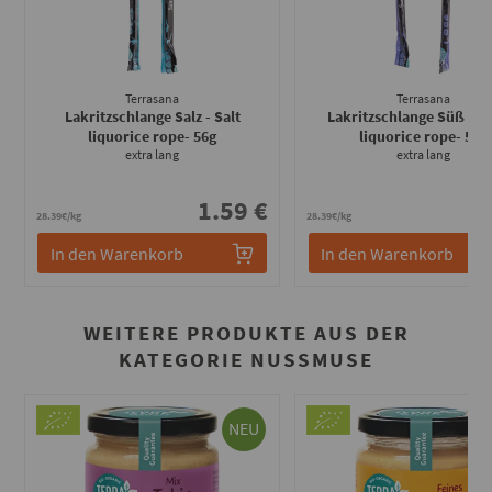
Terrasana
Terrasana
Lakritzschlange Salz - Salt
Lakritzschlange Süß - S
liquorice rope
- 56g
liquorice rope
- 56g
extra lang
extra lang
1.59 €
1
28.39€/kg
28.39€/kg
In den Warenkorb
In den Warenkorb
WEITERE PRODUKTE AUS DER
KATEGORIE NUSSMUSE
NEU