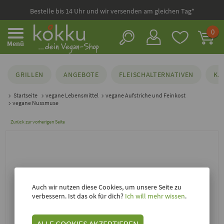
Bestelle bis 14 Uhr und wir versenden am gleichen Tag*
0
Menü
GRILLEN
ANGEBOTE
FLEISCHALTERNATIVEN
KÄ
Startseite
vegane Lebensmittel
vegane Aufstriche und Feinkost
vegane Nussmuse
Zurück zur vorherigen Seite
Auch wir nutzen diese Cookies, um unsere Seite zu
verbessern. Ist das ok für dich?
Ich will mehr wissen
.
ALLE COOKIES AKZEPTIEREN