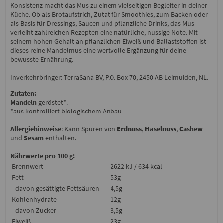
Konsistenz macht das Mus zu einem vielseitigen Begleiter in deiner
Küche. Ob als Brotaufstrich, Zutat für Smoothies, zum Backen oder
als Basis für Dressings, Saucen und pflanzliche Drinks, das Mus
verleiht zahlreichen Rezepten eine natürliche, nussige Note. Mit
seinem hohen Gehalt an pflanzlichen Eiweiß und Ballaststoffen ist
dieses reine Mandelmus eine wertvolle Ergänzung für deine
bewusste Ernährung.
Inverkehrbringer: TerraSana BV, P.O. Box 70, 2450 AB Leimuiden, NL.
Zutaten:
Mandeln
geröstet*.
*aus kontrolliert biologischem Anbau
Allergiehinweise
: Kann Spuren von
Erdnuss
,
Haselnuss
,
Cashew
und
Sesam
enthalten.
Nährwerte pro 100 g:
Brennwert
2622 kJ / 634 kcal
Fett
53g
- davon gesättigte Fettsäuren
4,5g
Kohlenhydrate
12g
- davon Zucker
3,5g
Eiweiß
23g