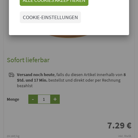
COOKIE-EINSTELLUNGEN
Sofort lieferbar
Versand noch heute
, falls du diesen Artikel innerhalb von
8
Std. und 17 Min.
bestellst und direkt oder per Rechnung
bezahlst
-
+
Menge
7.29
€
29.16€/kg
inkl. MwSt.