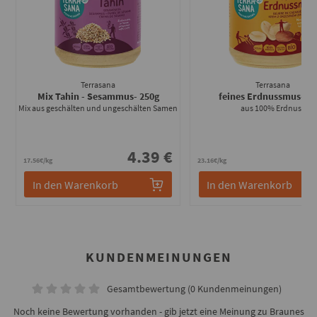
Terrasana
Terrasana
Mix Tahin - Sesammus
- 250g
feines Erdnussmus
- 2
Mix aus geschälten und ungeschälten Samen
aus 100% Erdnuss
4.39 €
5
17.56€/kg
23.16€/kg
In den Warenkorb
In den Warenkorb
KUNDENMEINUNGEN
Gesamtbewertung (0 Kundenmeinungen)
Noch keine Bewertung vorhanden - gib jetzt eine Meinung zu Braunes