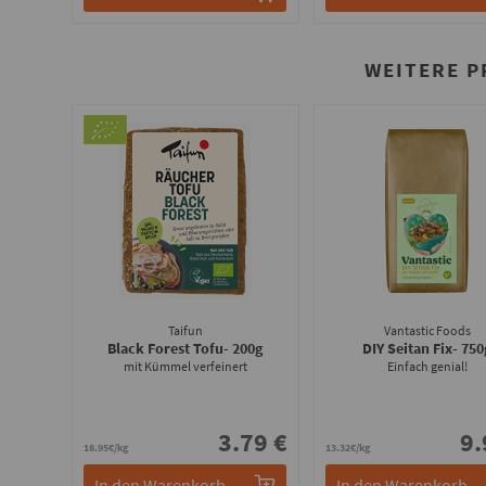
WEITERE P
Taifun
Vantastic Foods
Black Forest Tofu
- 200g
DIY Seitan Fix
- 750
mit Kümmel verfeinert
Einfach genial!
3.79 €
9.
18.95€/kg
13.32€/kg
In den Warenkorb
In den Warenkorb