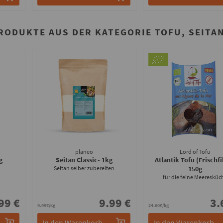
RODUKTE AUS DER KATEGORIE TOFU, SEITA
planeo
Lord of Tofu
g
Seitan Classic
- 1kg
Atlantik Tofu (Frischfi
Seitan selber zubereiten
150g
für die feine Meeresküc
99 €
9.99 €
3.
9.99€/kg
24.60€/kg
In den Warenkorb
In den Warenkorb