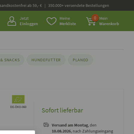
rsandkostenfrei ab 59,- € | 350.000+ versendete Bestellungen
0
Jetzt
Meine
Mein
Einloggen
Merkliste
Warenkorb
& SNACKS
HUNDEFUTTER
PLANEO
DE-ÖKO-060
Sofort lieferbar
Versand
am Montag
, den
10.08.2026
, nach Zahlungseingang