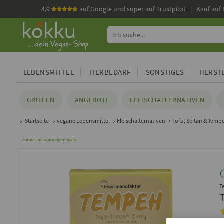
4,9
auf
Google
und super auf
Trustpilot
| Kauf auf
LEBENSMITTEL
TIERBEDARF
SONSTIGES
HERSTE
GRILLEN
ANGEBOTE
FLEISCHALTERNATIVEN
Startseite
vegane Lebensmittel
Fleischalternativen
Tofu, Seitan & Temp
Zurück zur vorherigen Seite
T