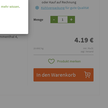
oder Kauf auf Rechnung
l mehr wissen
.
Kühlverpackung
für gute Qualität
e oder alle
-
+
 Geschmack gut
Menge
herzhafte
Immenthal 4,
4.19
€
20.95€/kg
inkl. MwSt.
zzgl. Versand
Produkt merken
In den Warenkorb