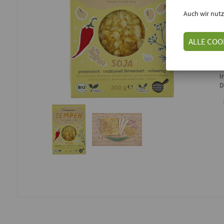
E
Auch wir nutz
D
S
ALLE COO
k
M
I
D