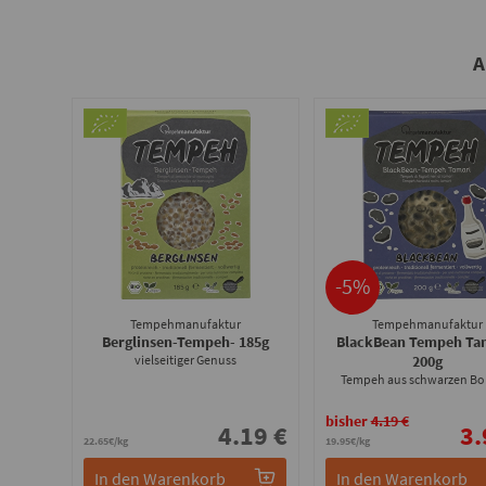
-5%
Tempehmanufaktur
Tempehmanufaktur
Berglinsen-Tempeh
- 185g
BlackBean Tempeh Ta
vielseitiger Genuss
200g
Tempeh aus schwarzen B
bisher
4.19 €
4.19 €
3.
22.65€/kg
19.95€/kg
In den Warenkorb
In den Warenkorb