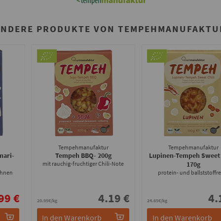
ANDERE PRODUKTE VON TEMPEHMANUFAKTU
Tempehmanufaktur
Tempehmanufaktur
mari
-
Tempeh BBQ
- 200g
Lupinen-Tempeh Sweet 
mit rauchig-fruchtiger Chili-Note
170g
ohnen
protein- und ballststoffr
99 €
4.19 €
4.
20.95€/kg
24.65€/kg
In den Warenkorb
In den Warenkorb