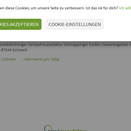
inloggen, um Deine Meinung hinzuzufügen
en diese Cookies, um unsere Seite zu verbessern. Ist das ok für dich?
Ich wil
TEMPEH CURRY VON ER TEMPEHMANUFAKTUR
er
Tempeh Curry
von
Tempehmanufaktur
ist besonder für indische Gericht
peisen geeignet, die mit der milden schärfe von Curry und dem exotischen
KIES AKZEPTIEREN
COOKIE-EINSTELLUNGEN
lar kommen. Am besten entfaltet sich das Aroma beim Anbraten, durch die 
arinade passt er auch gut zu Suppen und Eintöpfen!
nverkehrbringer: tempehmanufaktur Schnappinger GmbH, Gewerbegebiet 
-87634 Günzach
Zutaten
Nährwerte pro 100g