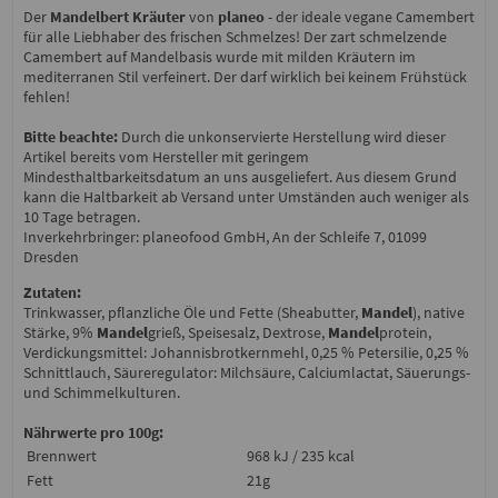
Der
Mandelbert Kräuter
von
planeo
- der ideale vegane Camembert
für alle Liebhaber des frischen Schmelzes! Der zart schmelzende
Camembert auf Mandelbasis wurde mit milden Kräutern im
mediterranen Stil verfeinert. Der darf wirklich bei keinem Frühstück
fehlen!
Bitte beachte:
Durch die unkonservierte Herstellung wird dieser
Artikel bereits vom Hersteller mit geringem
Mindesthaltbarkeitsdatum an uns ausgeliefert. Aus diesem Grund
kann die Haltbarkeit ab Versand unter Umständen auch weniger als
10 Tage betragen.
Inverkehrbringer: planeofood GmbH, An der Schleife 7, 01099
Dresden
Zutaten:
Trinkwasser, pflanzliche Öle und Fette (Sheabutter,
Mandel
), native
Stärke, 9%
Mandel
grieß, Speisesalz, Dextrose,
Mandel
protein,
Verdickungsmittel: Johannisbrotkernmehl, 0,25 % Petersilie, 0,25 %
Schnittlauch, Säureregulator: Milchsäure, Calciumlactat, Säuerungs-
und Schimmelkulturen.
Nährwerte pro 100g:
Brennwert
968 kJ / 235 kcal
Fett
21g