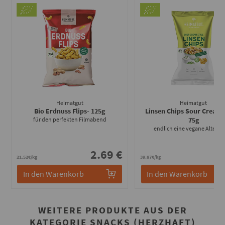
Heimatgut
Heimatgut
Bio Erdnuss Flips
- 125g
Linsen Chips Sour Cream 
für den perfekten Filmabend
75g
endlich eine vegane Alterna
2.69 €
2
21.52€/kg
39.87€/kg
In den Warenkorb
In den Warenkorb
WEITERE PRODUKTE AUS DER
KATEGORIE SNACKS (HERZHAFT)