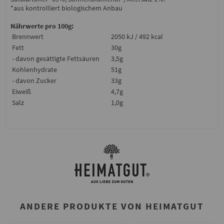
*aus kontrolliert biologischem Anbau
Nährwerte pro 100g:
Brennwert
2050 kJ / 492 kcal
Fett
30g
- davon gesättigte Fettsäuren
3,5g
Kohlenhydrate
51g
- davon Zucker
33g
Eiweiß
4,7g
Salz
1,0g
ANDERE PRODUKTE VON HEIMATGUT