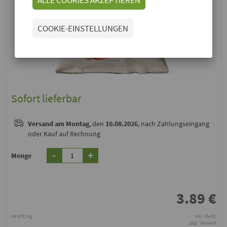
COOKIE-EINSTELLUNGEN
Sofort lieferbar
Versand
am Montag
, den
10.08.2026
, nach Zahlungseingang
oder Kauf auf Rechnung
-
+
Menge
3.89
€
38.90€/kg
inkl. MwSt.
zzgl. Versand