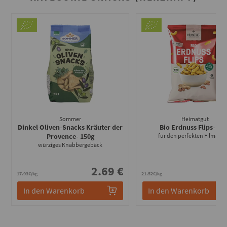
Sommer
Heimatgut
Dinkel Oliven-Snacks Kräuter der
Bio Erdnuss Flips
- 12
Provence
- 150g
für den perfekten Filmabe
würziges Knabbergebäck
2.69 €
2
17.93€/kg
21.52€/kg
In den Warenkorb
In den Warenkorb