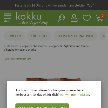
Bestelle bis 14 Uhr und wir versenden am gleichen Tag*
0
Menü
GRILLEN
ANGEBOTE
FLEISCHALTERNATIVEN
KÄ
Startseite
vegane Lebensmittel
vegane Süßigkeiten und Snacks
herzhafte vegane Snacks
Zurück zur vorherigen Seite
Auch wir nutzen diese Cookies, um unsere Seite zu
verbessern. Ist das ok für dich?
Ich will mehr wissen
.
ALLE COOKIES AKZEPTIEREN