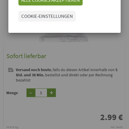
COOKIE-EINSTELLUNGEN
Sofort lieferbar
Versand noch heute
, falls du diesen Artikel innerhalb von
5
Std. und 38 Min.
bestellst und direkt oder per Rechnung
bezahlst
-
+
Menge
2.99
€
39.87€/kg
inkl. MwSt.