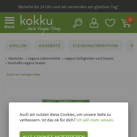
Bestelle bis 14 Uhr und wir versenden am gleichen Tag*
0
Menü
GRILLEN
ANGEBOTE
FLEISCHALTERNATIVEN
KÄ
Startseite
vegane Lebensmittel
vegane Süßigkeiten und Snacks
herzhafte vegane Snacks
Zurück zur vorherigen Seite
Auch wir nutzen diese Cookies, um unsere Seite zu
verbessern. Ist das ok für dich?
Ich will mehr wissen
.
ALLE COOKIES AKZEPTIEREN