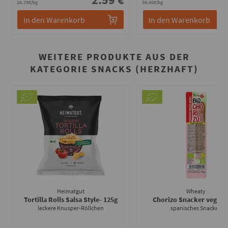
28.78€/kg
38.90€/kg
In den Warenkorb
In den Warenkorb
WEITERE PRODUKTE AUS DER
KATEGORIE SNACKS (HERZHAFT)
Heimatgut
Wheaty
Tortilla Rolls Salsa Style
- 125g
Chorizo Snacker vegan
-
leckere Knusper-Röllchen
spanisches Snacken