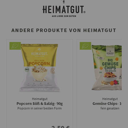
ANDERE PRODUKTE VON HEIMATGUT
Heimatgut
Heimatgut
Popcorn Süß & Salzig
- 90g
Gemüse Chips
- 100g
Popcorn in seiner besten Form
fein gesalzen
2.59 €
3