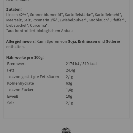
Zutaten:
Linsen 42%*, Sonnenblumenöl*, Kartoffelstärke*, Kartoffelmehl*,
Meersalz, Salz, Rosmarin 1%*, Zwiebelpulver*, Knoblauch*, Pfeffer*,
Liebstöckel*, Curcuma*.
*aus kontrolliert biologischem Anbau
Allergiehinweis:
Kann Spuren von
Soja
,
Erdnüssen
und
Sellerie
enthalten.
Nährwerte pro 100g:
Brennwert
2174 kJ / 519 kcal
Fett
24,4g
- davon gesättigte Fettsäuren
2,1g
Kohlenhydrate
63g
- davon Zucker
1,4g
Eiweiß
10g
Salz
2,1g