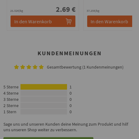
2.69 €
1
21.52€/kg
37.25€/kg
In den Warenkorb
In den Warenkorb
KUNDENMEINUNGEN
Gesamtbewertung (1 Kundenmeinungen)
5 Sterne
1
4 Sterne
0
3 Sterne
0
2 Sterne
0
1 Stern
0
Sage uns und unseren Kunden deine Meinung zum Produkt und hilf
uns unseren Shop weiter zu verbessern.