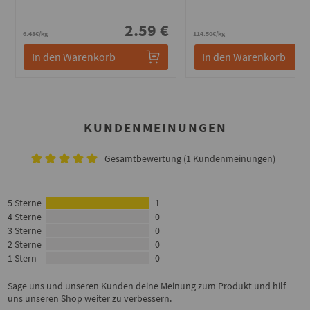
2.59 €
2
6.48€/kg
114.50€/kg
In den Warenkorb
In den Warenkorb
KUNDENMEINUNGEN
Gesamtbewertung (1 Kundenmeinungen)
5 Sterne
1
4 Sterne
0
3 Sterne
0
2 Sterne
0
1 Stern
0
Sage uns und unseren Kunden deine Meinung zum Produkt und hilf
uns unseren Shop weiter zu verbessern.