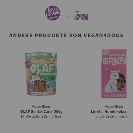
ANDERE PRODUKTE VON VEGAN4DOGS
Vegan4Dogs
Vegan4Dogs
OLAF Dental Care
- 250g
Lorelai Hundekekse
- 2
für die tägliche Zahnpflege
nur das Beste für den Hun