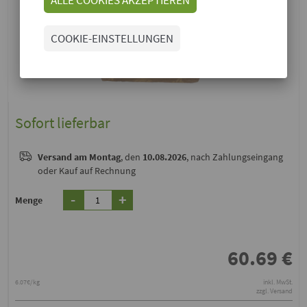
COOKIE-EINSTELLUNGEN
Sofort lieferbar
Versand
am Montag
, den
10.08.2026
, nach Zahlungseingang
oder Kauf auf Rechnung
-
+
Menge
60.69
€
6.07€/kg
inkl. MwSt.
zzgl. Versand