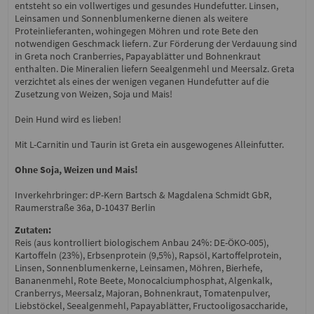
entsteht so ein vollwertiges und gesundes Hundefutter. Linsen,
Leinsamen und Sonnenblumenkerne dienen als weitere
Proteinlieferanten, wohingegen Möhren und rote Bete den
notwendigen Geschmack liefern. Zur Förderung der Verdauung sind
in Greta noch Cranberries, Papayablätter und Bohnenkraut
enthalten. Die Mineralien liefern Seealgenmehl und Meersalz. Greta
verzichtet als eines der wenigen veganen Hundefutter auf die
Zusetzung von Weizen, Soja und Mais!
Dein Hund wird es lieben!
Mit L-Carnitin und Taurin ist Greta ein ausgewogenes Alleinfutter.
Ohne Soja, Weizen und Mais!
Inverkehrbringer: dP-Kern Bartsch & Magdalena Schmidt GbR,
Raumerstraße 36a, D-10437 Berlin
Zutaten:
Reis (aus kontrolliert biologischem Anbau 24%: DE-ÖKO-005),
Kartoffeln (23%), Erbsenprotein (9,5%), Rapsöl, Kartoffelprotein,
Linsen, Sonnenblumenkerne, Leinsamen, Möhren, Bierhefe,
Bananenmehl, Rote Beete, Monocalciumphosphat, Algenkalk,
Cranberrys, Meersalz, Majoran, Bohnenkraut, Tomatenpulver,
Liebstöckel, Seealgenmehl, Papayablätter, Fructooligosaccharide,