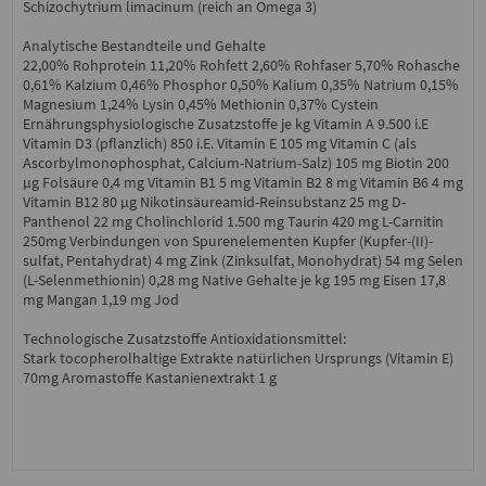
Schizochytrium limacinum (reich an Omega 3)
Analytische Bestandteile und Gehalte
22,00% Rohprotein 11,20% Rohfett 2,60% Rohfaser 5,70% Rohasche
0,61% Kalzium 0,46% Phosphor 0,50% Kalium 0,35% Natrium 0,15%
Magnesium 1,24% Lysin 0,45% Methionin 0,37% Cystein
Ernährungsphysiologische Zusatzstoffe je kg Vitamin A 9.500 i.E
Vitamin D3 (pflanzlich) 850 i.E. Vitamin E 105 mg Vitamin C (als
Ascorbylmonophosphat, Calcium-Natrium-Salz) 105 mg Biotin 200
μg Folsäure 0,4 mg Vitamin B1 5 mg Vitamin B2 8 mg Vitamin B6 4 mg
Vitamin B12 80 μg Nikotinsäureamid-Reinsubstanz 25 mg D-
Panthenol 22 mg Cholinchlorid 1.500 mg Taurin 420 mg L-Carnitin
250mg Verbindungen von Spurenelementen Kupfer (Kupfer-(II)-
sulfat, Pentahydrat) 4 mg Zink (Zinksulfat, Monohydrat) 54 mg Selen
(L-Selenmethionin) 0,28 mg Native Gehalte je kg 195 mg Eisen 17,8
mg Mangan 1,19 mg Jod
Technologische Zusatzstoffe Antioxidationsmittel:
Stark tocopherolhaltige Extrakte natürlichen Ursprungs (Vitamin E)
70mg Aromastoffe Kastanienextrakt 1 g