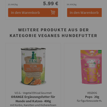
5.99 €
7
23.96€/kg
39.95€/kg
In den Warenkorb
In den Warenkorb
WEITERE PRODUKTE AUS DER
KATEGORIE VEGANES HUNDEFUTTER
V.E.G. - Vegetal Ethical Gourmet
VEGDOG
ORANGE Ergänzungsfutter für
Pops
- 20g
Hunde und Katzen
- 400g
für figurbewusste Hund
mit Kürbis, Karotten und Kichererbsen