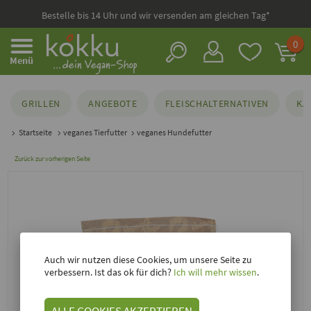
Bestelle bis 14 Uhr und wir versenden am gleichen Tag*
0
Menü
GRILLEN
ANGEBOTE
FLEISCHALTERNATIVEN
KÄ
Startseite
veganes Tierfutter
veganes Hundefutter
Zurück zur vorherigen Seite
Auch wir nutzen diese Cookies, um unsere Seite zu
verbessern. Ist das ok für dich?
Ich will mehr wissen
.
ALLE COOKIES AKZEPTIEREN