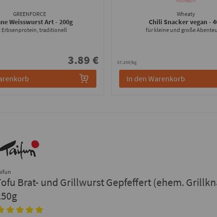
GREENFORCE
Wheaty
ne Weisswurst Art
- 200g
Chili Snacker vegan
- 
 Erbsenprotein, traditionell
für kleine und große Abenteu
3.89 €
37.25€/kg
arenkorb
In den Warenkorb
aifun
Tofu Brat- und Grillwurst Gepfeffert (ehem. Grillkn
250g