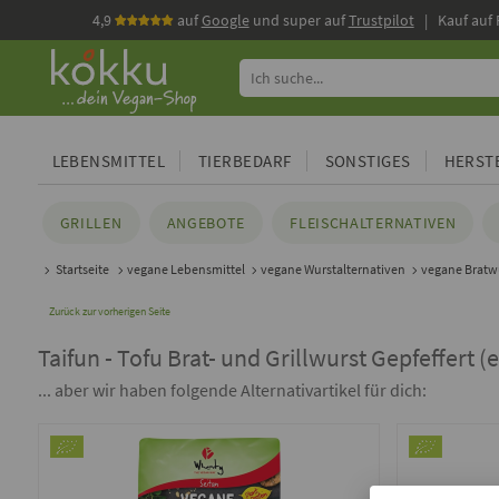
4,9
auf
Google
und super auf
Trustpilot
| Kauf auf
LEBENSMITTEL
TIERBEDARF
SONSTIGES
HERSTE
GRILLEN
ANGEBOTE
FLEISCHALTERNATIVEN
Startseite
vegane Lebensmittel
vegane Wurstalternativen
vegane Bratw
Zurück zur vorherigen Seite
Taifun - Tofu Brat- und Grillwurst Gepfeffert (e
... aber wir haben folgende Alternativartikel für dich: