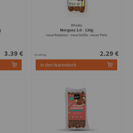
Wheaty
g
Merguez 2.0
- 120g
t
neue Rezeptur - neue Größe - neuer Preis
3.39 €
2.29 €
19.08€/kg
In den Warenkorb