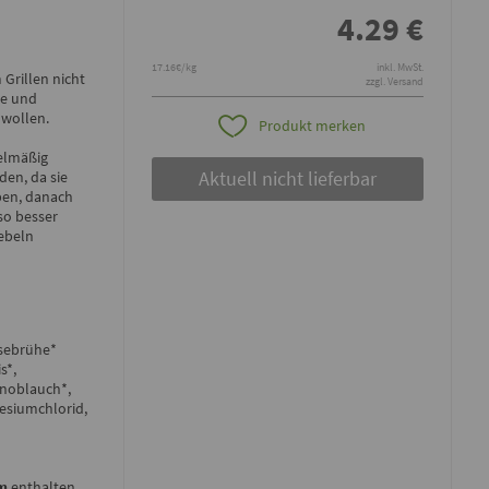
4.29
€
17.16€/kg
inkl. MwSt.
 Grillen nicht
zzgl. Versand
ze und
 wollen.
Produkt merken
gelmäßig
Aktuell nicht lieferbar
den, da sie
aben, danach
so besser
iebeln
sebrühe*
s*,
 Knoblauch*,
nesiumchlorid,
m
enthalten.