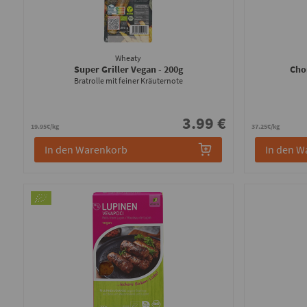
Wheaty
Super Griller Vegan
- 200g
Cho
Bratrolle mit feiner Kräuternote
3.99 €
19.95€/kg
37.25€/kg
In den Warenkorb
In den W