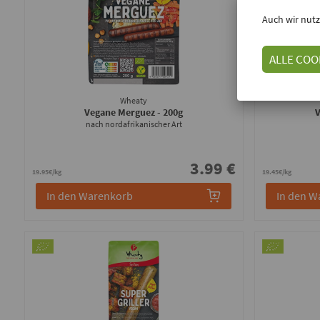
Auch wir nutz
ALLE COO
Wheaty
Vegane Merguez
- 200g
nach nordafrikanischer Art
3.99 €
19.95€/kg
19.45€/kg
In den Warenkorb
In den W