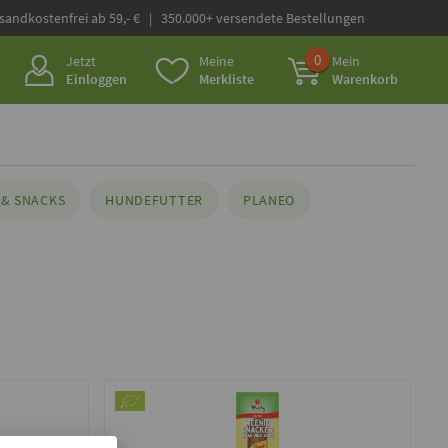
rsandkostenfrei ab 59,- € | 350.000+ versendete Bestellungen
0
Jetzt
Meine
Mein
Einloggen
Merkliste
Warenkorb
& SNACKS
HUNDEFUTTER
PLANEO