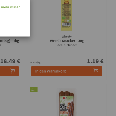
l mehr wissen
.
Wheaty
0x100g)
- 1kg
Weenie Snacker
- 30g
s
ideal für Kinder
18.49 €
1.19 €
39.67€/kg
In den Warenkorb