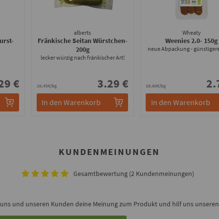
alberts
Wheaty
urst
-
Fränkische Seitan Würstchen
-
Weenies 2.0
- 150g
200g
neue Abpackung - günstigere
lecker würzig nach fränkischer Art!
29 €
3.29 €
2.
16.45€/kg
18.60€/kg
In den Warenkorb
In den Warenkorb
KUNDENMEINUNGEN
Gesamtbewertung (2 Kundenmeinungen)
 uns und unseren Kunden deine Meinung zum Produkt und hilf uns unseren 