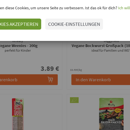
en diese Cookies, um unsere Seite zu verbessern. Ist das ok für dich?
Ich wil
KIES AKZEPTIEREN
COOKIE-EINSTELLUNGEN
Wheaty
veggyness
Vegane Weenies
- 200g
Vegane Bockwurst Großpack (1
perfekt für Kinder
ideal für Familien und WG'
3.89 €
18.49€/kg
arenkorb
In den Warenkorb