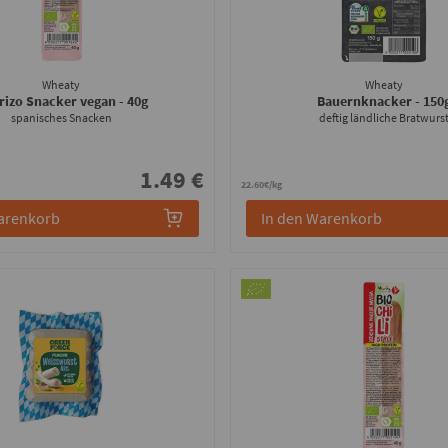
Wheaty
Wheaty
rizo Snacker vegan
- 40g
Bauernknacker
- 150
spanisches Snacken
deftig ländliche Bratwurs
1.49 €
22.60€/kg
arenkorb
In den Warenkorb