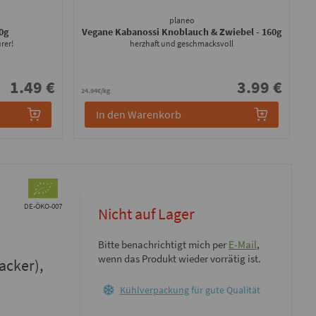
planeo
40g
Vegane Kabanossi Knoblauch & Zwiebel
- 160g
rer!
herzhaft und geschmacksvoll
1.49 €
3.99 €
24.94€/kg
In den Warenkorb
DE-ÖKO-007
Nicht auf Lager
Bitte benachrichtigt mich per
E-Mail
,
wenn das Produkt wieder vorrätig ist.
acker),
Kühlverpackung
für gute Qualität