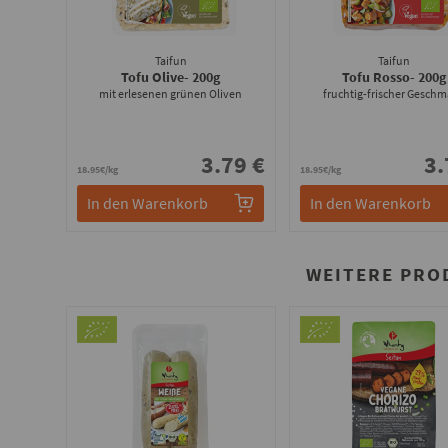
Taifun
Taifun
Tofu Olive
- 200g
Tofu Rosso
- 200g
mit erlesenen grünen Oliven
fruchtig-frischer Gesch
3.79 €
3.
18.95€/kg
18.95€/kg
In den Warenkorb
In den Warenkorb
WEITERE PRO