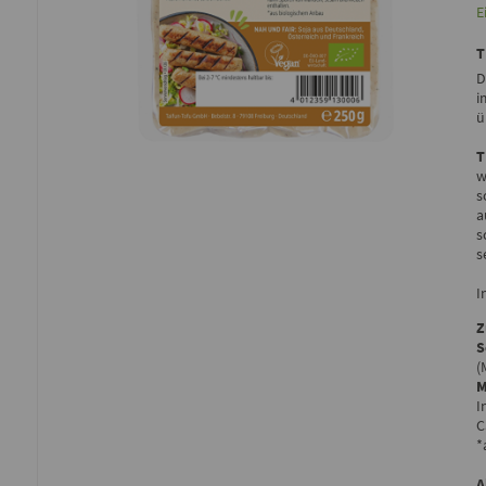
E
D
i
ü
T
w
s
a
s
s
I
Z
S
(
M
I
C
*
A