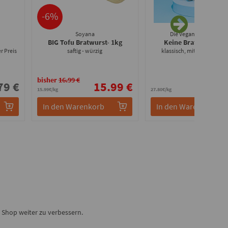
-6%
Soyana
Die Vegane Fleischerei
BIG Tofu Bratwurst
- 1kg
Keine Bratwurst
- 25
r Preis
saftig - würzig
klassisch, mit knackigem B
bisher
16.99 €
79 €
15.99 €
6.
15.99€/kg
27.80€/kg
In den Warenkorb
In den Warenkorb
Shop weiter zu verbessern.