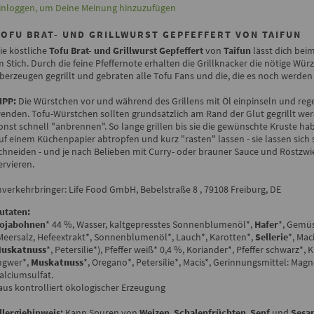
inloggen, um Deine Meinung hinzuzufügen
TOFU BRAT- UND GRILLWURST GEPFEFFERT VON TAIFUN
ie köstliche
Tofu Brat- und Grillwurst Gepfeffert
von
Taifun
lässt dich beim
m Stich. Durch die feine Pfeffernote erhalten die Grillknacker die nötige Wür
berzeugen gegrillt und gebraten alle Tofu Fans und die, die es noch werden
IPP:
Die Würstchen vor und während des Grillens mit Öl einpinseln und re
enden. Tofu-Würstchen sollten grundsätzlich am Rand der Glut gegrillt wer
onst schnell "anbrennen". So lange grillen bis sie die gewünschte Kruste h
uf einem Küchenpapier abtropfen und kurz "rasten" lassen - sie lassen sich 
chneiden - und je nach Belieben mit Curry- oder brauner Sauce und Röstzw
ervieren.
nverkehrbringer: Life Food GmbH, Bebelstraße 8 , 79108 Freiburg, DE
utaten:
ojabohnen
* 44 %, Wasser, kaltgepresstes Sonnenblumenöl*,
Hafer
*, Gemü
Meersalz, Hefeextrakt*, Sonnenblumenöl*, Lauch*, Karotten*,
Sellerie
*, Maci
uskatnuss
*, Petersilie*), Pfeffer weiß* 0,4 %, Koriander*, Pfeffer schwarz*,
ngwer*,
Muskatnuss
*, Oregano*, Petersilie*, Macis*, Gerinnungsmittel: Mag
alciumsulfat.
aus kontrolliert ökologischer Erzeugung
llergiehinweis:
Kann Spuren von
Weizen
,
Schalenfrüchten
,
Senf
und
Sesa