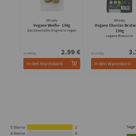
Wheaty
Wheaty
Vegane Weiße
- 130g
Vegane Chorizo Bratw
das bayerische Original in vegan
130g
vegane Bratwurst
2.99 €
3.
23.00€/kg
25.31€/kg
In den Warenkorb
In den Warenkorb
Sage
5 Sterne
2
4 Sterne
0