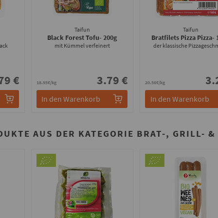
Taifun
Taifun
Black Forest Tofu
- 200g
Bratfilets Pizza Pizza
-
mack
mit Kümmel verfeinert
der klassische Pizzagesch
79 €
3.79 €
3.
18.95€/kg
20.56€/kg
In den Warenkorb
In den Warenkorb
DUKTE AUS DER KATEGORIE BRAT-, GRILL- 