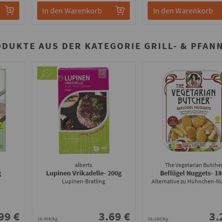
In den Warenkorb
In den Warenkorb
ODUKTE AUS DER KATEGORIE GRILL- & PFAN
alberts
The Vegetarian Butche
g
Lupinen Vrikadelle
- 200g
Beflügel Nuggets
- 1
Lupinen-Bratling
Alternative zu Hühnchen-N
99 €
3.69 €
3.
18.45€/kg
18.28€/kg