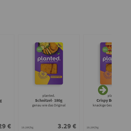
planted.
planted.
g
Schnitzel
- 180g
Crispy Burger
- 180
genau wie das Original
knackige Geschmacksbo
29 €
3.29 €
3.
18.28€/kg
18.28€/kg