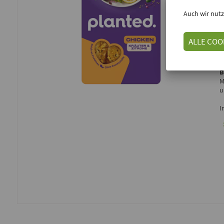
E
Auch wir nutz
D
ALLE COO
E
a
B
M
u
I