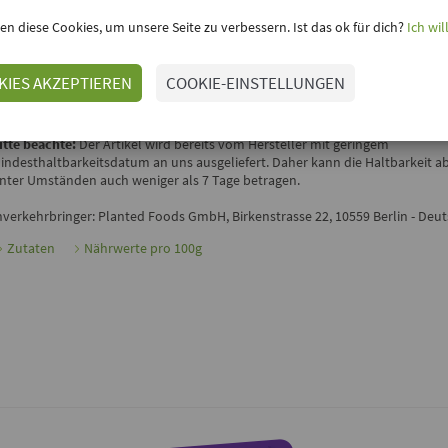
inloggen, um Deine Meinung hinzuzufügen
en diese Cookies, um unsere Seite zu verbessern. Ist das ok für dich?
Ich wil
CHICKEN KRÄUTER ZITRONE VON PLANTED.
as
Chicken Kräuter Zitrone
von
planted.
– eine pflanzliche Alternative aus
KIES AKZEPTIEREN
COOKIE-EINSTELLUNGEN
rbsenprotein, verfeinert mit frischen Kräutern und Zitronenschale. Perfekt fü
romatische Gerichte, ob pur, im Salat oder zu Pasta.
itte beachte:
Der Artikel wird bereits vom Hersteller mit geringem
indesthaltbarkeitsdatum an uns ausgeliefert. Daher kann die Haltbarkeit a
nter Umständen auch weniger als 7 Tage betragen.
nverkehrbringer: Planted Foods GmbH, Birkenstrasse 22, 10559 Berlin - Deu
Zutaten
Nährwerte pro 100g