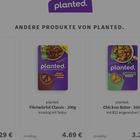
ANDERE PRODUKTE VON PLANTED.
planted.
planted.
Filetwürfel Classic
- 200g
Chicken Natur
- 160
knackig mit Textur
mit B12 angereichert
29 €
4.69 €
3.
23.45€/kg
20.56€/kg