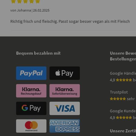
von
Johanna
| 26.02.2025
Richtig frisch und fleischig. Passt sogar besser vegan als mit Fleisch
Bequem bezahlen mit
Unsere Bewe
Bestellunge
Google Händl
4,9
b
Trustpilot
sehr 
Google Kunde
4,9
b
Unsere Zerti