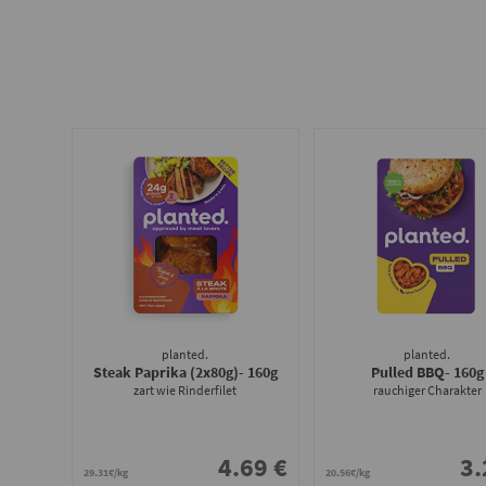
planted.
planted.
Steak Paprika (2x80g)
- 160g
Pulled BBQ
- 160g
zart wie Rinderfilet
rauchiger Charakter
4.69 €
3.
29.31€/kg
20.56€/kg