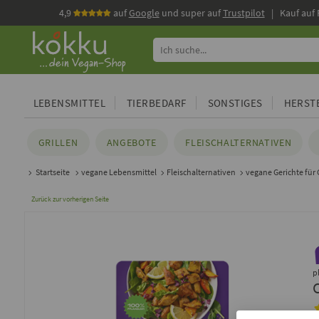
4,9
auf
Google
und super auf
Trustpilot
| Kauf auf
LEBENSMITTEL
TIERBEDARF
SONSTIGES
HERSTE
GRILLEN
ANGEBOTE
FLEISCHALTERNATIVEN
Startseite
vegane Lebensmittel
Fleischalternativen
vegane Gerichte für 
Zurück zur vorherigen Seite
p