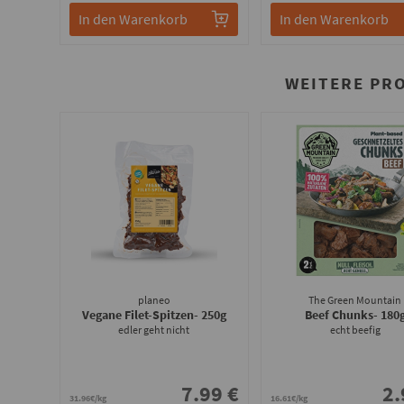
In den Warenkorb
In den Warenkorb
WEITERE PR
planeo
The Green Mountain
Vegane Filet-Spitzen
- 250g
Beef Chunks
- 180
edler geht nicht
echt beefig
7.99 €
2.
31.96€/kg
16.61€/kg