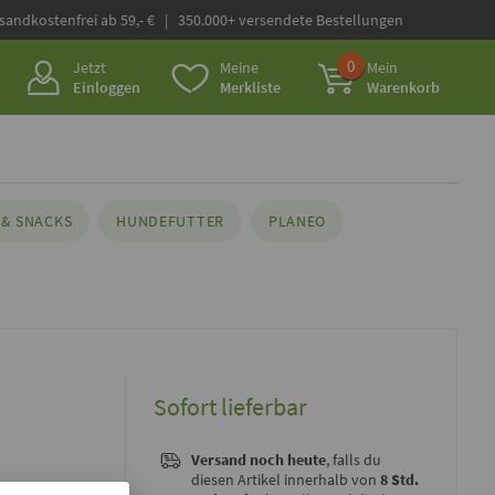
rsandkostenfrei ab 59,- € | 350.000+ versendete Bestellungen
0
Jetzt
Meine
Mein
Einloggen
Merkliste
Warenkorb
& SNACKS
HUNDEFUTTER
PLANEO
Sofort lieferbar
Versand noch heute
, falls du
diesen Artikel innerhalb von
8 Std.