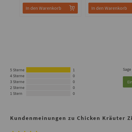
In den Warenkorb
In den Warenkorb
Sage
5 Sterne
1
4 Sterne
0
3 Sterne
0
Ei
2 Sterne
0
1 Stern
0
Kundenmeinungen zu Chicken Kräuter Zi