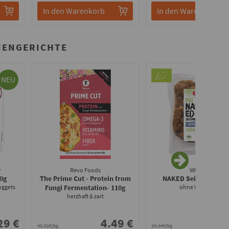
In den Warenkorb
In den Warenkorb
NENGERICHTE
NEU
r
Revo Foods
Wheaty
80g
The Prime Cut - Protein from
NAKED Seitan Bio
- 1
uggets
Fungi Fermentation
- 110g
ohne Marinade
herzhaft & zart
29 €
4.49 €
3.
40.82€/kg
24.94€/kg