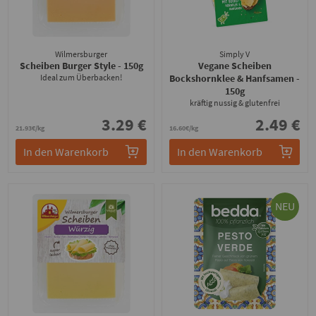
Wilmersburger
Simply V
Scheiben Burger Style
- 150g
Vegane Scheiben
Ideal zum Überbacken!
Bockshornklee & Hanfsamen
-
150g
kräftig nussig & glutenfrei
3.29 €
2.49 €
21.93€/kg
16.60€/kg
In den Warenkorb
In den Warenkorb
NEU