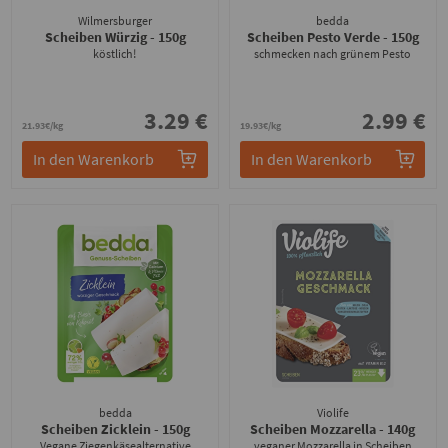
Wilmersburger
bedda
Scheiben Würzig
- 150g
Scheiben Pesto Verde
- 150g
köstlich!
schmecken nach grünem Pesto
3.29 €
2.99 €
21.93€/kg
19.93€/kg
In den Warenkorb
In den Warenkorb
bedda
Violife
Scheiben Zicklein
- 150g
Scheiben Mozzarella
- 140g
Vegane Ziegenkäsealternative
veganer Mozzarella in Scheiben