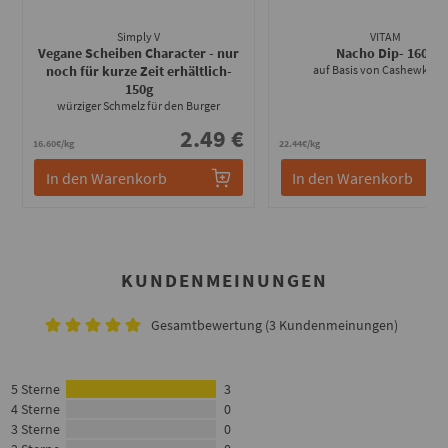
Simply V
VITAM
Vegane Scheiben Character - nur
Nacho Dip
- 160g
noch für kurze Zeit erhältlich
-
auf Basis von Cashewkern
150g
würziger Schmelz für den Burger
2.49 €
3
16.60€/kg
22.44€/kg
In den Warenkorb
In den Warenkorb
KUNDENMEINUNGEN
Gesamtbewertung (3 Kundenmeinungen)
5 Sterne
3
4 Sterne
0
3 Sterne
0