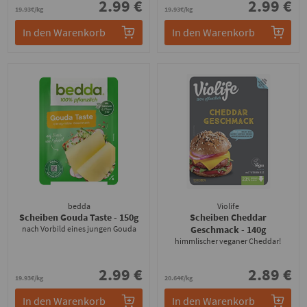
2.99 €
2.99 €
19.93€/kg
19.93€/kg
In den Warenkorb
In den Warenkorb
bedda
Violife
Scheiben Gouda Taste
- 150g
Scheiben Cheddar
nach Vorbild eines jungen Gouda
Geschmack
- 140g
himmlischer veganer Cheddar!
2.99 €
2.89 €
19.93€/kg
20.64€/kg
In den Warenkorb
In den Warenkorb