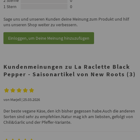
2 Sterne
0
1 Stern
0
Sage uns und unseren Kunden deine Meinung zum Produkt und hilf
uns unseren Shop weiter zu verbessern.
Einloggen, um Deine Meinung hinzuzufügen
Kundenmeinungen zu La Raclette Black
Pepper - Saisonartikel von New Roots (3)
von
Marjell
| 25.03.2026
Der beste vegane Käse, den ich bisher gegessen habe.Auch die anderen
Sorten sind sehr zu empfehlen.Natur mag ich am liebsten, gefolgt von
Chili&Garlic und der Pfeffer-Variante.