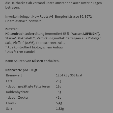
die Haltbarkeit ab Versand unter Umständen auch unter 7 Tagen
betragen.
Inverkehrbringer: New Roots AG, Burgdorfstrasse 36, 3672
Oberdiessbach, Schweiz
Zutaten:
Hülsenfruchtzubereitung
fermentiert 55% (Wasser,
LUPINEN
*),
Stärke*, Kokosfett*°, Verdickungsmittel: Carrageen aus Rotalgen,
Salz, Pfeffer* (0.5%), Ebereschenextrakt.
* Aus kontrolliert biologischem Anbau
° Aus fairem Handel
Kann Spuren von
Nüssen
enthalten.
Nährwerte pro 100g:
Brennwert
1254 kJ / 308 kcal
Fett
23g
- davon gesättigte Fettsäuren
19g
Kohlenhydrate
15g
- davon Zucker
<1g
Eiweiß
5,4g
Salz
1,82g