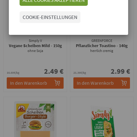
COOKIE-EINSTELLUNGEN
Simply V
GREENFORCE
Vegane Scheiben Mild
- 150g
Pflanzlicher Toastino
- 140g
ohne Soja
herrlich cremig
2.49 €
2.99 €
16.60€/kg
21.36€/kg
In den Warenkorb
In den Warenkorb