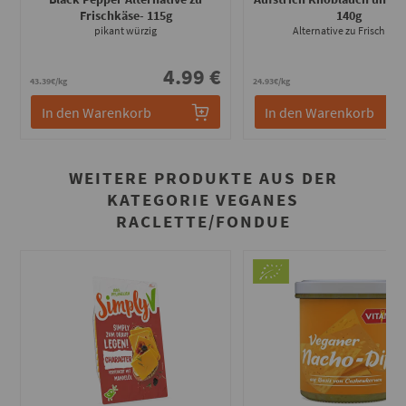
Frischkäse
- 115g
140g
pikant würzig
Alternative zu Frischkäse
4.99 €
3
43.39€/kg
24.93€/kg
In den Warenkorb
In den Warenkorb
WEITERE PRODUKTE AUS DER
KATEGORIE VEGANES
RACLETTE/FONDUE