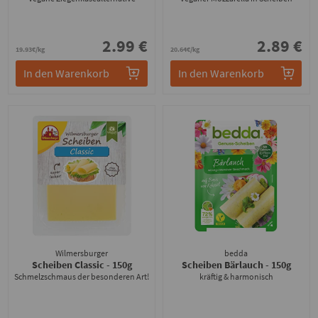
2.99 €
2.89 €
19.93€/kg
20.64€/kg
In den Warenkorb
In den Warenkorb
Wilmersburger
bedda
Scheiben Classic
- 150g
Scheiben Bärlauch
- 150g
Schmelzschmaus der besonderen Art!
kräftig & harmonisch