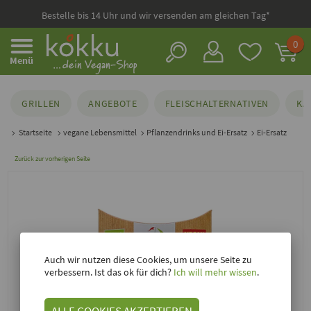
Bestelle bis 14 Uhr und wir versenden am gleichen Tag*
0
Menü
GRILLEN
ANGEBOTE
FLEISCHALTERNATIVEN
KÄ
Startseite
vegane Lebensmittel
Pflanzendrinks und Ei-Ersatz
Ei-Ersatz
Zurück zur vorherigen Seite
Auch wir nutzen diese Cookies, um unsere Seite zu
verbessern. Ist das ok für dich?
Ich will mehr wissen
.
ALLE COOKIES AKZEPTIEREN