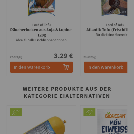
Lord of Tofu
Lord of Tofu
Räucherlocken aus Soja & Lupine
-
Atlantik Tofu (Frischfilet)
120g
für die feine Meeresküch
ideal für alle FischliebhaberInnen
3.29 €
3
27.42€/kg
24.60€/kg
In den Warenkorb
In den Warenkorb
WEITERE PRODUKTE AUS DER
KATEGORIE EIALTERNATIVEN