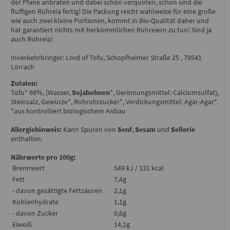
der Pfane anbraten und dabei schön verquirlen, schon sind die
fluffigen Rühreia fertig! Die Packung reicht wahlweise für eine große
wie auch zwei kleine Portionen, kommt in Bio-Qualität daher und
hat garantiert nichts mit herkömmlichen Rühreiern zu tun! Sind ja
auch Rühreia!
Inverkehrbringer: Lord of Tofu, Schopfheimer Straße 25 , 79541
Lörrach
Zutaten:
Tofu* 98%, (Wasser,
Sojabohnen
*, Gerinnungsmittel: Calciumsulfat),
Steinsalz, Gewürze*, Rohrohrzucker*, Verdickungsmittel: Agar-Agar*.
*aus kontrolliert biologischem Anbau
Allergiehinweis:
Kann Spuren von
Senf
,
Sesam
und
Sellerie
enthalten.
Nährwerte pro 100g:
Brennwert
549 kJ / 131 kcal
Fett
7,4g
- davon gesättigte Fettsäuren
2,1g
Kohlenhydrate
1,1g
- davon Zucker
0,6g
Eiweiß
14,1g