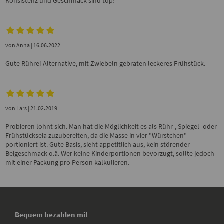
Konsistenz und Geschmack sind top!
von
Anna
| 16.06.2022
Gute Rührei-Alternative, mit Zwiebeln gebraten leckeres Frühstück.
von
Lars
| 21.02.2019
Probieren lohnt sich. Man hat die Möglichkeit es als Rühr-, Spiegel- oder
Frühstückseia zuzubereiten, da die Masse in vier "Würstchen"
portioniert ist. Gute Basis, sieht appetitlich aus, kein störender
Beigeschmack o.ä. Wer keine Kinderportionen bevorzugt, sollte jedoch
mit einer Packung pro Person kalkulieren.
Bequem bezahlen mit