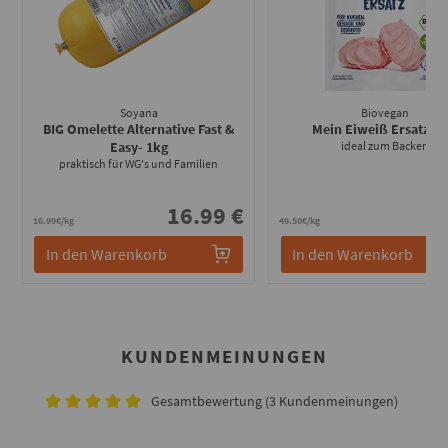
Soyana
Biovegan
BIG Omelette Alternative Fast &
Mein Eiweiß Ersatz
- 2
Easy
- 1kg
ideal zum Backen
praktisch für WG's und Familien
16.99 €
0
16.99€/kg
49.50€/kg
In den Warenkorb
In den Warenkorb
KUNDENMEINUNGEN
Gesamtbewertung (3 Kundenmeinungen)