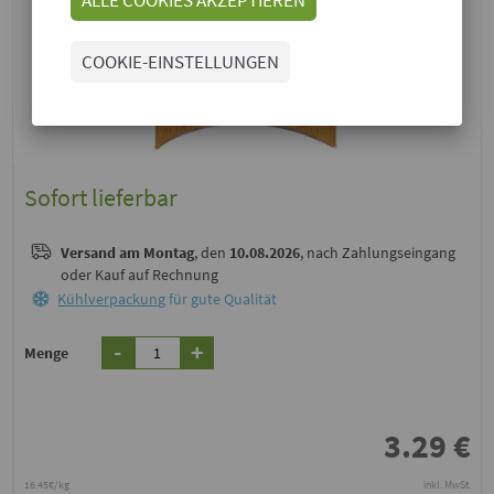
COOKIE-EINSTELLUNGEN
Sofort lieferbar
Versand
am Montag
, den
10.08.2026
, nach Zahlungseingang
oder Kauf auf Rechnung
Kühlverpackung
für gute Qualität
-
+
Menge
3.29
€
16.45€/kg
inkl. MwSt.