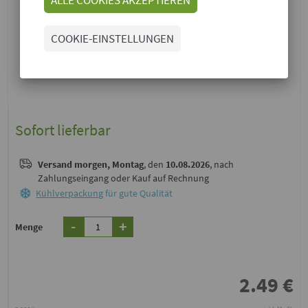
COOKIE-EINSTELLUNGEN
Sofort lieferbar
Versand
morgen, Montag
, den
10.08.2026
, nach
Zahlungseingang oder Kauf auf Rechnung
Kühlverpackung
für gute Qualität
-
+
Menge
2.49
€