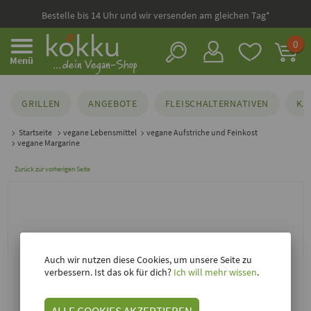
Bestelle bis 14 Uhr und wir versenden am gleichen Tag*
0
Menü
GRILLEN
ANGEBOTE
FLEISCHALTERNATIVEN
KÄ
Startseite
vegane Lebensmittel
vegane Aufstriche und Feinkost
vegane Margarine
Zurück zur vorherigen Seite
Auch wir nutzen diese Cookies, um unsere Seite zu
verbessern. Ist das ok für dich?
Ich will mehr wissen
.
ALLE COOKIES AKZEPTIEREN