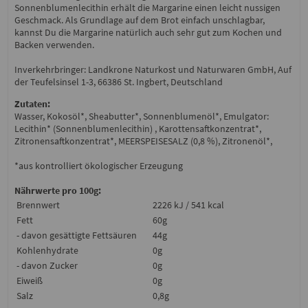
Sonnenblumenlecithin erhält die Margarine einen leicht nussigen
Geschmack. Als Grundlage auf dem Brot einfach unschlagbar,
kannst Du die Margarine natürlich auch sehr gut zum Kochen und
Backen verwenden.
Inverkehrbringer: Landkrone Naturkost und Naturwaren GmbH, Auf
der Teufelsinsel 1-3, 66386 St. Ingbert, Deutschland
Zutaten:
Wasser, Kokosöl*, Sheabutter*, Sonnenblumenöl*, Emulgator:
Lecithin* (Sonnenblumenlecithin) , Karottensaftkonzentrat*,
Zitronensaftkonzentrat*, MEERSPEISESALZ (0,8 %), Zitronenöl*,
*aus kontrolliert ökologischer Erzeugung
Nährwerte pro 100g:
Brennwert
2226 kJ / 541 kcal
Fett
60g
- davon gesättigte Fettsäuren
44g
Kohlenhydrate
0g
- davon Zucker
0g
Eiweiß
0g
Salz
0,8g