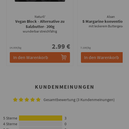
Naturli'
Alsan
Vegan Block - Alternative zu
S Margarine konventionel
Salzbutter
- 200g
mit leckerem Buttergeschm
wunderbar streichfähig
2.99 €
1
14.95€/kg
7.16€/kg
In den Warenkorb
In den Warenkorb
KUNDENMEINUNGEN
Gesamtbewertung (3 Kundenmeinungen)
5 Sterne
3
4 Sterne
0