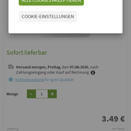
COOKIE-EINSTELLUNGEN
Sofort lieferbar
Versand
morgen, Freitag
, den
07.08.2026
, nach
Zahlungseingang oder Kauf auf Rechnung
Kühlverpackung
für gute Qualität
-
+
Menge
3.49
€
19.94€/kg
inkl. MwSt.