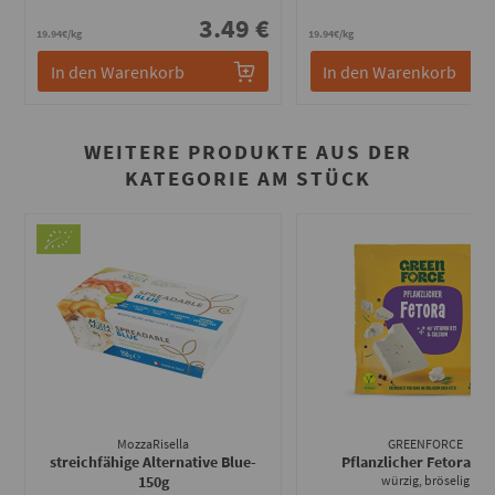
3.49 €
3
19.94€/kg
19.94€/kg
In den Warenkorb
In den Warenkorb
WEITERE PRODUKTE AUS DER
KATEGORIE AM STÜCK
MozzaRisella
GREENFORCE
streichfähige Alternative Blue
-
Pflanzlicher Fetora
- 1
150g
würzig, bröselig