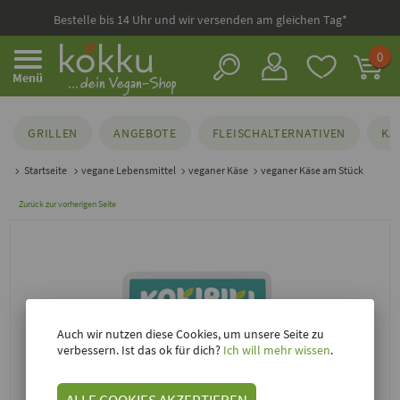
Bestelle bis 14 Uhr und wir versenden am gleichen Tag*
0
Menü
GRILLEN
ANGEBOTE
FLEISCHALTERNATIVEN
KÄ
Startseite
vegane Lebensmittel
veganer Käse
veganer Käse am Stück
Zurück zur vorherigen Seite
Auch wir nutzen diese Cookies, um unsere Seite zu
verbessern. Ist das ok für dich?
Ich will mehr wissen
.
ALLE COOKIES AKZEPTIEREN