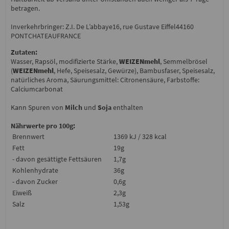
betragen.
Inverkehrbringer: Z.I. De L’abbaye16, rue Gustave Eiffel44160
PONTCHATEAUFRANCE
Zutaten:
Wasser, Rapsöl, modifizierte Stärke,
WEIZENmehl
, Semmelbrösel
(
WEIZENmehl
, Hefe, Speisesalz, Gewürze), Bambusfaser, Speisesalz,
natürliches Aroma, Säurungsmittel: Citronensäure, Farbstoffe:
Calciumcarbonat
Kann Spuren von
Milch
und
Soja
enthalten
Nährwerte pro 100g:
Brennwert
1369 kJ / 328 kcal
Fett
19g
- davon gesättigte Fettsäuren
1,7g
Kohlenhydrate
36g
- davon Zucker
0,6g
Eiweiß
2,3g
Salz
1,53g