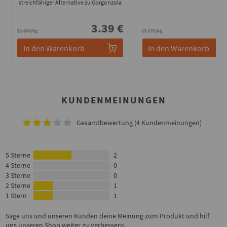
streichfähiger Alternative zu Gorgonzola
3.39 €
3
22.60€/kg
23.27€/kg
In den Warenkorb
In den Warenkorb
KUNDENMEINUNGEN
Gesamtbewertung (4 Kundenmeinungen)
5 Sterne
2
4 Sterne
0
3 Sterne
0
2 Sterne
1
1 Stern
1
Sage uns und unseren Kunden deine Meinung zum Produkt und hilf
uns unseren Shop weiter zu verbessern.