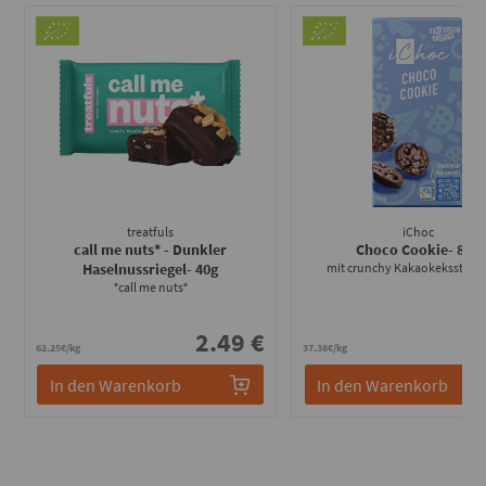
treatfuls
iChoc
call me nuts* - Dunkler
Choco Cookie
- 80g
Haselnussriegel
- 40g
mit crunchy Kakaokeksstück
°call me nuts°
2.49 €
2
62.25€/kg
37.38€/kg
In den Warenkorb
In den Warenkorb