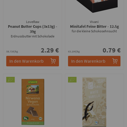
LoveRaw
Vivani
Peanut Butter Cups (3x13g)
-
Minitafel Feine Bitter
- 12.5g
39g
für die kleine Schokosehnsucht
Erdnussbutter mit Schokolade
2.29 €
0.79 €
58.72€/kg
63.20€/kg
In den Warenkorb
In den Warenkorb