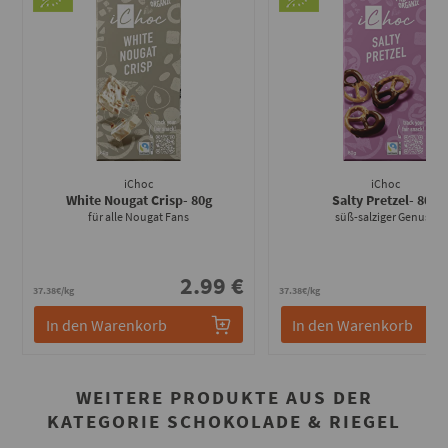
iChoc
iChoc
White Nougat Crisp
- 80g
Salty Pretzel
- 80g
für alle Nougat Fans
süß-salziger Genuss
2.99 €
2
37.38€/kg
37.38€/kg
In den Warenkorb
In den Warenkorb
WEITERE PRODUKTE AUS DER
KATEGORIE SCHOKOLADE & RIEGEL