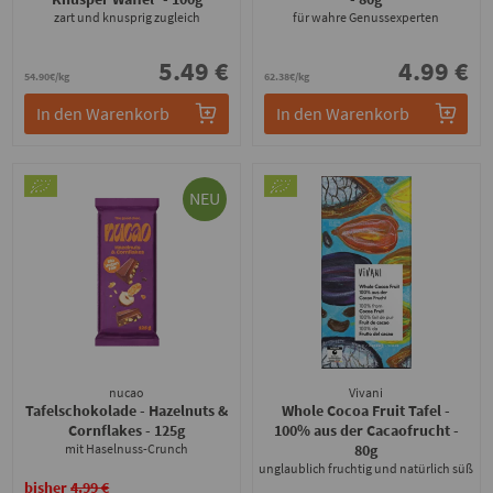
zart und knusprig zugleich
für wahre Genussexperten
5.49 €
4.99 €
54.90€/kg
62.38€/kg
In den Warenkorb
In den Warenkorb
NEU
nucao
Vivani
Tafelschokolade - Hazelnuts &
Whole Cocoa Fruit Tafel -
Cornflakes
- 125g
100% aus der Cacaofrucht
-
mit Haselnuss-Crunch
80g
unglaublich fruchtig und natürlich süß
bisher
4.99 €