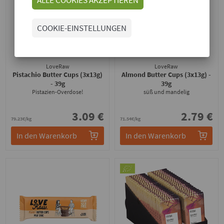
COOKIE-EINSTELLUNGEN
LoveRaw
LoveRaw
Pistachio Butter Cups (3x13g)
Almond Butter Cups (3x13g)
-
- 39g
39g
Pistazien-Overdose!
süß und mandelig
3.09 €
2.79 €
79.23€/kg
71.54€/kg
In den Warenkorb
In den Warenkorb