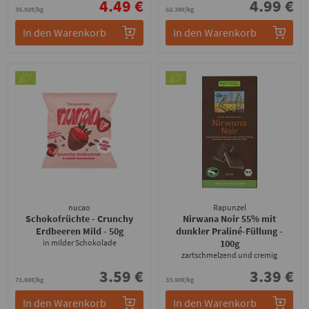
4.49 €
4.99 €
35.92€/kg
62.38€/kg
In den Warenkorb
In den Warenkorb
nucao
Rapunzel
Schokofrüchte - Crunchy
Nirwana Noir 55% mit
Erdbeeren Mild
- 50g
dunkler Praliné-Füllung
-
in milder Schokolade
100g
zartschmelzend und cremig
3.59 €
3.39 €
71.80€/kg
33.90€/kg
In den Warenkorb
In den Warenkorb