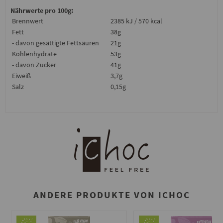
Nährwerte pro 100g:
Brennwert
2385 kJ / 570 kcal
Fett
38g
- davon gesättigte Fettsäuren
21g
Kohlenhydrate
53g
- davon Zucker
41g
Eiweiß
3,7g
Salz
0,15g
ANDERE PRODUKTE VON ICHOC