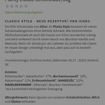
Eigene Bewertung abgeben
CLASSIC STYLE - NEUE REZEPTUR! VON ICHOC
Die M!lk Schokolade von
iChoc
im
Planty Style
beschert dir reinen
Schokoladengenuss ohne Schnick Schnack. Wie herkömmliche
Milchschokolade ist auch die Classic von iChoc wunderbar cremig
und wird verfeinert durch einen Hauch von Bourbon-Vanille und
Meersalz. Wenn dir Schoki pur am Liebsten ist, probiere die Classic
im neuen Design unbedingt mal aus, aber pass auf: es besteht
Suchtgefahr!
Inverkehrbringer: EcoFinia GmbH, Diebrocker Str.17 , 32051 Herford,
DE
Zutaten:
Rübenzucker*, Kakaobutter* 27%,
Buchweizenmehl
* 13%,
Kakaomasse* 11%,
Erdmandelmehl
*,
MANDELÖL
* 2,5%,
HASELNUSSMARK
*, Meersalz*, Bourbon Vanilleextrakt*.
*aus kontrolliert ökologischer Erzeugung
Allergiehinweis:
Kann Spuren von anderen
Schalenfrüchten
,
Milch
und
Gluten
enthalten.