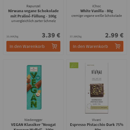
Rapunzel
iChoc
Nirwana vegane Schokolade
White Vanilla
- 80g
mit Praliné-Füllung
- 100g
cremige vegane weiße Schokolade
unvergleichlich zarter Schmelz
3.39 €
2.99 €
33.90€/kg
37.38€/kg
In den Warenkorb
In den Warenkorb
Niederegger
Vivani
VEGAN Klassiker °Nougat
Espresso Pistacchio Dark 75%
Knusper Waffel°
- 100g
- 80g