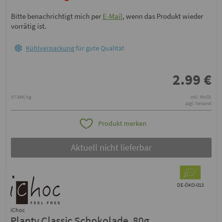
Bitte benachrichtigt mich per
E-Mail
, wenn das Produkt wieder
vorrätig ist.
Kühlverpackung
für gute Qualität
2.99
€
37.38€/kg
inkl. MwSt.
zzgl. Versand
Produkt merken
Aktuell nicht lieferbar
DE-ÖKO-013
iChoc
Planty Classic Schokolade, 80g