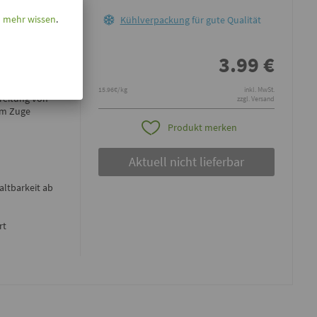
l mehr wissen
.
Kühlverpackung
für gute Qualität
3.99
€
15.96€/kg
inkl. MwSt.
ereitung von
zzgl. Versand
um Zuge
Produkt merken
Aktuell nicht lieferbar
altbarkeit ab
rt