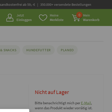
rsandkostenfrei ab 59,- € | 350.000+ versendete Bestellungen
0
Jetzt
Meine
Mein
Einloggen
Merkliste
Warenkorb
& SNACKS
HUNDEFUTTER
PLANEO
Nicht auf Lager
Bitte benachrichtigt mich per
E-Mail
,
wenn das Produkt wieder vorrätig ist.