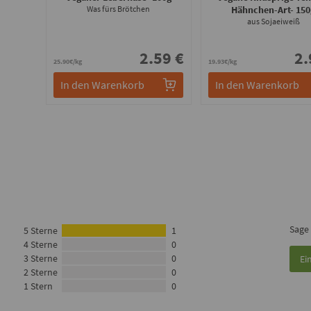
Was fürs Brötchen
Hähnchen-Art
- 15
aus Sojaeiweiß
2.59 €
2.
25.90€/kg
19.93€/kg
In den Warenkorb
In den Warenkorb
Sage
5 Sterne
1
4 Sterne
0
3 Sterne
0
Ei
2 Sterne
0
1 Stern
0