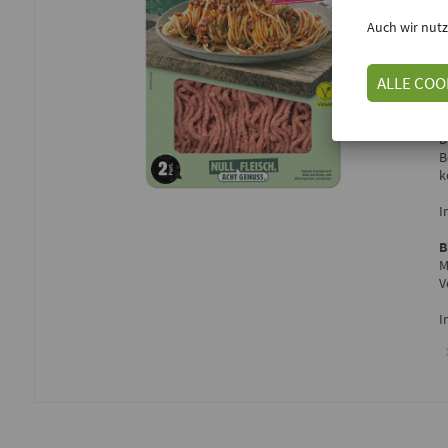
T
Auch wir nutz
E
ALLE COO
D
B
k
I
B
M
V
I