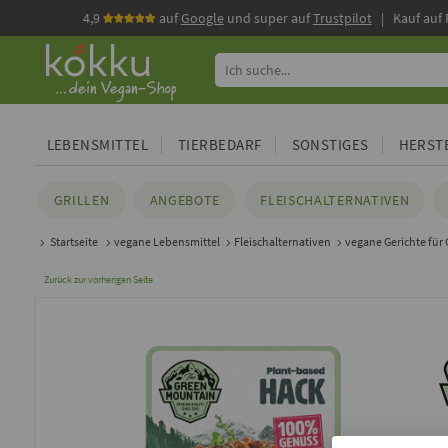
4,9
auf
Google
und super auf
Trustpilot
| Kauf auf
LEBENSMITTEL
TIERBEDARF
SONSTIGES
HERSTE
GRILLEN
ANGEBOTE
FLEISCHALTERNATIVEN
Startseite
vegane Lebensmittel
Fleischalternativen
vegane Gerichte für 
Zurück zur vorherigen Seite