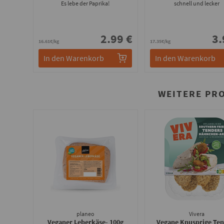
Es lebe der Paprika!
schnell und lecker
2.99 €
3.
16.61€/kg
17.35€/kg
In den Warenkorb
In den Warenkorb
WEITERE PR
planeo
Vivera
Veganer Leberkäse
- 100g
Vegane Knusprige Ten