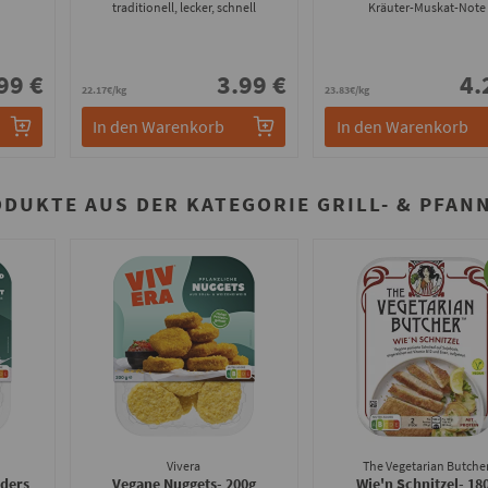
traditionell, lecker, schnell
Kräuter-Muskat-Note
99 €
3.99 €
4.
22.17€/kg
23.83€/kg
In den Warenkorb
In den Warenkorb
ODUKTE AUS DER KATEGORIE GRILL- & PFAN
Vivera
The Vegetarian Butche
ders
Vegane Nuggets
- 200g
Wie'n Schnitzel
- 18