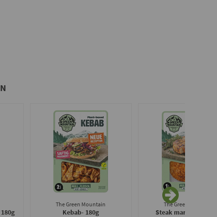
IN
The Green Mountain
The Green Mountain
 180g
Kebab
- 180g
Steak marinated
- 18