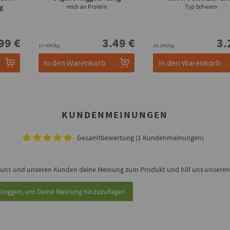
0g
reich an Protein
Typ Schwein
99 €
3.49 €
3.
17.45€/kg
18.28€/kg
In den Warenkorb
In den Warenkorb
KUNDENMEINUNGEN
Gesamtbewertung (1 Kundenmeinungen)
 uns und unseren Kunden deine Meinung zum Produkt und hilf uns unseren 
nloggen, um Deine Meinung hinzuzufügen