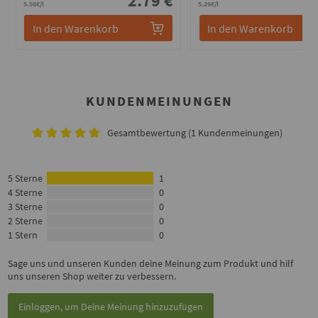
2.79 €
5
5.58€/l
5.29€/l
In den Warenkorb
In den Warenkorb
KUNDENMEINUNGEN
Gesamtbewertung (1 Kundenmeinungen)
5 Sterne
1
4 Sterne
0
3 Sterne
0
2 Sterne
0
1 Stern
0
Sage uns und unseren Kunden deine Meinung zum Produkt und hilf
uns unseren Shop weiter zu verbessern.
Einloggen, um Deine Meinung hinzuzufügen