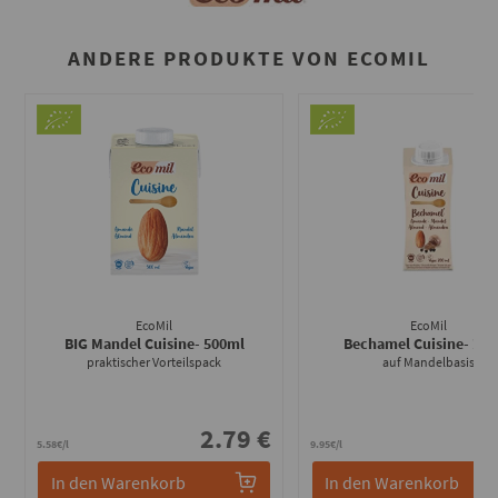
ANDERE PRODUKTE VON ECOMIL
EcoMil
EcoMil
BIG Mandel Cuisine
- 500ml
Bechamel Cuisine
- 20
praktischer Vorteilspack
auf Mandelbasis
2.79 €
1
5.58€/l
9.95€/l
In den Warenkorb
In den Warenkorb