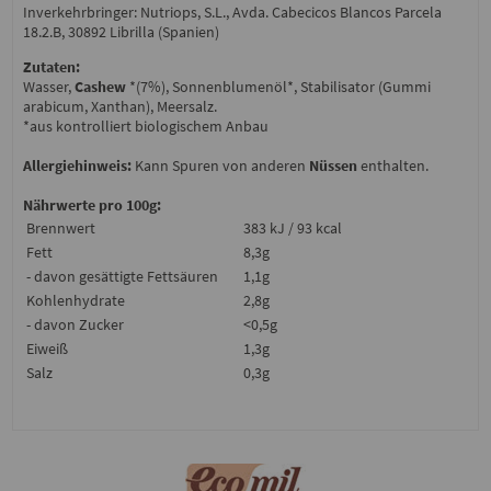
Inverkehrbringer: Nutriops, S.L., Avda. Cabecicos Blancos Parcela
18.2.B, 30892 Librilla (Spanien)
Zutaten:
Wasser,
Cashew
*(7%), Sonnenblumenöl*, Stabilisator (Gummi
arabicum, Xanthan), Meersalz.
*aus kontrolliert biologischem Anbau
Allergiehinweis:
Kann Spuren von anderen
Nüssen
enthalten.
Nährwerte pro 100g:
Brennwert
383 kJ / 93 kcal
Fett
8,3g
- davon gesättigte Fettsäuren
1,1g
Kohlenhydrate
2,8g
- davon Zucker
<0,5g
Eiweiß
1,3g
Salz
0,3g