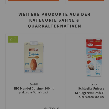
WEITERE PRODUKTE AUS DER
KATEGORIE SAHNE &
QUARKALTERNATIVEN
EcoMil
LeHA
BIG Mandel Cuisine
- 500ml
Schlagfix Universell
praktischer Vorteilspack
Schlagcreme 25% Fett
-
zum Kochen und Backen