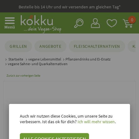
Bestelle bis 14 Uhr und wir versenden am gleichen Tag*
0
Menü
GRILLEN
ANGEBOTE
FLEISCHALTERNATIVEN
KÄ
Startseite
vegane Lebensmittel
Pflanzendrinks und Ei-Ersatz
vegane Sahne- und Quarkalternativen
Zurück zur vorherigen Seite
Auch wir nutzen diese Cookies, um unsere Seite zu
verbessern. Ist das ok für dich?
Ich will mehr wissen
.
ALLE COOKIES AKZEPTIEREN