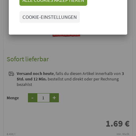
COOKIE-EINSTELLUNGEN
Sofort lieferbar
Versand noch heute
, falls du diesen Artikel innerhalb von
3
Std. und 12 Min.
bestellst und direkt oder per Rechnung
bezahlst
-
+
Menge
1.69
€
8.45€/l
inkl. MwSt.