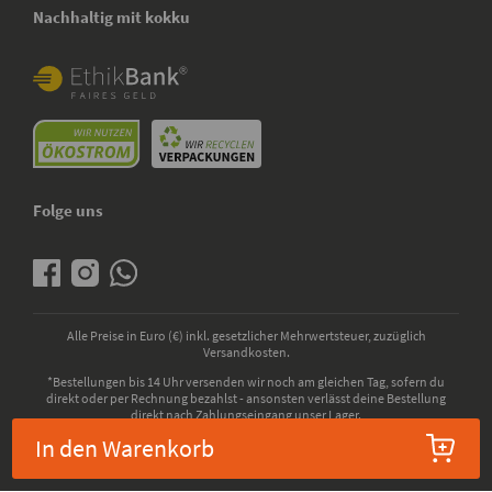
Nachhaltig mit kokku
Folge uns
Alle Preise in Euro (€) inkl. gesetzlicher Mehrwertsteuer, zuzüglich
Versandkosten.
*Bestellungen bis 14 Uhr versenden wir noch am gleichen Tag, sofern du
direkt oder per Rechnung bezahlst - ansonsten verlässt deine Bestellung
direkt nach Zahlungseingang unser Lager.
In den Warenkorb
© 2026 - kokku GmbH - Alle Rechte vorbehalten. Bio-Zertifizierung durch die
ABCERT AG, EU-Codenummer: DE-ÖKO-006