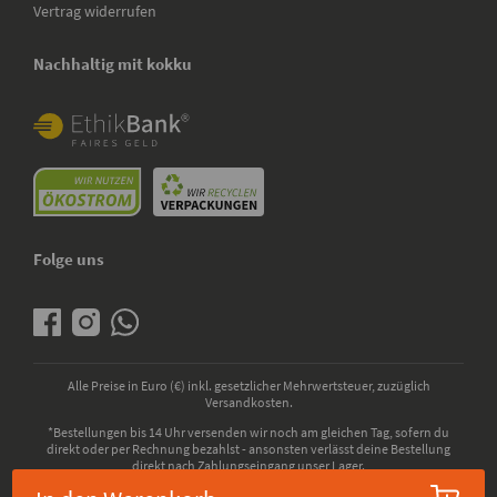
Vertrag widerrufen
Nachhaltig mit kokku
Folge uns
Alle Preise in Euro (€) inkl. gesetzlicher Mehrwertsteuer, zuzüglich
Versandkosten.
*Bestellungen bis 14 Uhr versenden wir noch am gleichen Tag, sofern du
direkt oder per Rechnung bezahlst - ansonsten verlässt deine Bestellung
direkt nach Zahlungseingang unser Lager.
© 2026 - kokku GmbH - Alle Rechte vorbehalten. Bio-Zertifizierung durch die