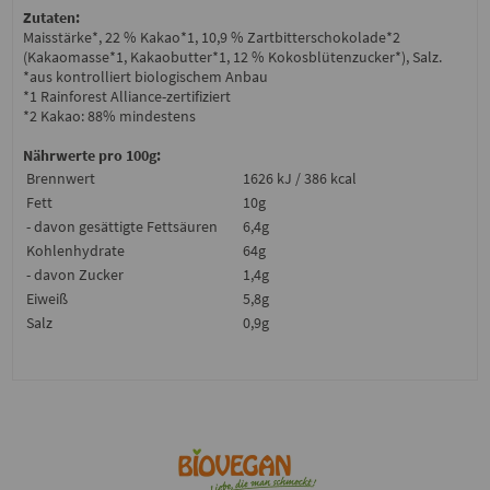
Zutaten:
Maisstärke*, 22 % Kakao*1, 10,9 % Zartbitterschokolade*2
(Kakaomasse*1, Kakaobutter*1, 12 % Kokosblütenzucker*), Salz.
*aus kontrolliert biologischem Anbau
*1 Rainforest Alliance-zertifiziert
*2 Kakao: 88% mindestens
Nährwerte pro 100g:
Brennwert
1626 kJ / 386 kcal
Fett
10g
- davon gesättigte Fettsäuren
6,4g
Kohlenhydrate
64g
- davon Zucker
1,4g
Eiweiß
5,8g
Salz
0,9g