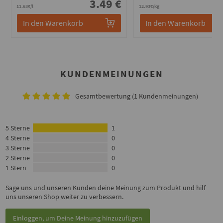
3.49 €
1
11.63€/l
12.93€/kg
In den Warenkorb
In den Warenkorb
KUNDENMEINUNGEN
Gesamtbewertung (1 Kundenmeinungen)
5 Sterne
1
4 Sterne
0
3 Sterne
0
2 Sterne
0
1 Stern
0
Sage uns und unseren Kunden deine Meinung zum Produkt und hilf
uns unseren Shop weiter zu verbessern.
Einloggen, um Deine Meinung hinzuzufügen