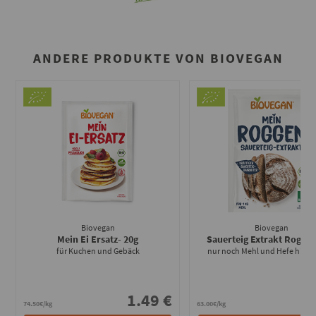
ANDERE PRODUKTE VON BIOVEGAN
Biovegan
Biovegan
Mein Ei Ersatz
- 20g
Sauerteig Extrakt Rogge
für Kuchen und Gebäck
nur noch Mehl und Hefe hinz
1.49 €
1
74.50€/kg
63.00€/kg