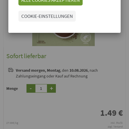
COOKIE-EINSTELLUNGEN
Sofort lieferbar
Versand
morgen, Montag
, den
10.08.2026
, nach
Zahlungseingang oder Kauf auf Rechnung
-
+
Menge
1.49
€
27.09€/kg
inkl. MwSt.
zzgl. Versand