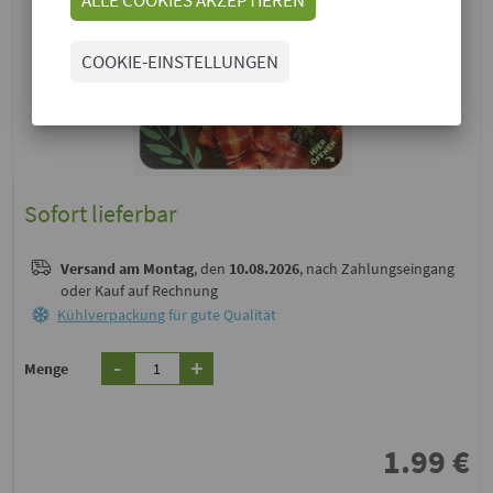
COOKIE-EINSTELLUNGEN
Sofort lieferbar
Versand
am Montag
, den
10.08.2026
, nach Zahlungseingang
oder Kauf auf Rechnung
Kühlverpackung
für gute Qualität
-
+
Menge
1.99
€