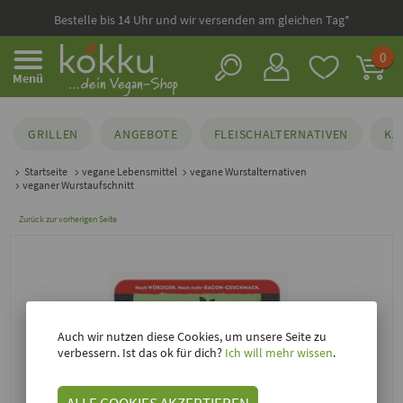
Bestelle bis 14 Uhr und wir versenden am gleichen Tag*
0
Menü
GRILLEN
ANGEBOTE
FLEISCHALTERNATIVEN
KÄ
Startseite
vegane Lebensmittel
vegane Wurstalternativen
veganer Wurstaufschnitt
Zurück zur vorherigen Seite
Auch wir nutzen diese Cookies, um unsere Seite zu
verbessern. Ist das ok für dich?
Ich will mehr wissen
.
ALLE COOKIES AKZEPTIEREN