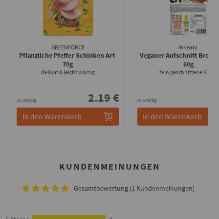
GREENFORCE
Wheaty
Pflanzliche Pfeffer Schinken Art
-
Veganer Aufschnitt Bresao
70g
60g
delikat & leicht würzig
fein geschnittene Slices
2.19 €
2
31.29€/kg
36.50€/kg
In den Warenkorb
In den Warenkorb
KUNDENMEINUNGEN
Gesamtbewertung (1 Kundenmeinungen)