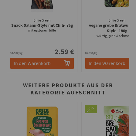
Billie Green
Billie Green
Snack Salami-Style mit Chili
- 75g
vegane grobe Bratwurst 
mit essbarer Hülle
Style
- 180g
würzig, grob & schmelzen
2.59 €
3
34.53€/kg
18.83€/kg
In den Warenkorb
In den Warenkorb
WEITERE PRODUKTE AUS DER
KATEGORIE AUFSCHNITT