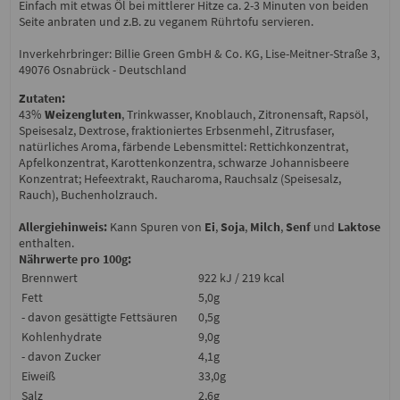
Einfach mit etwas Öl bei mittlerer Hitze ca. 2-3 Minuten von beiden
Seite anbraten und z.B. zu veganem Rührtofu servieren.
Inverkehrbringer: Billie Green GmbH & Co. KG, Lise-Meitner-Straße 3,
49076 Osnabrück - Deutschland
Zutaten:
43%
Weizengluten
, Trinkwasser, Knoblauch, Zitronensaft, Rapsöl,
Speisesalz, Dextrose, fraktioniertes Erbsenmehl, Zitrusfaser,
natürliches Aroma, färbende Lebensmittel: Rettichkonzentrat,
Apfelkonzentrat, Karottenkonzentra, schwarze Johannisbeere
Konzentrat; Hefeextrakt, Raucharoma, Rauchsalz (Speisesalz,
Rauch), Buchenholzrauch.
Allergiehinweis:
Kann Spuren von
Ei
,
Soja
,
Milch
,
Senf
und
Laktose
enthalten.
Nährwerte pro 100g:
Brennwert
922 kJ / 219 kcal
Fett
5,0g
- davon gesättigte Fettsäuren
0,5g
Kohlenhydrate
9,0g
- davon Zucker
4,1g
Eiweiß
33,0g
Salz
2,6g