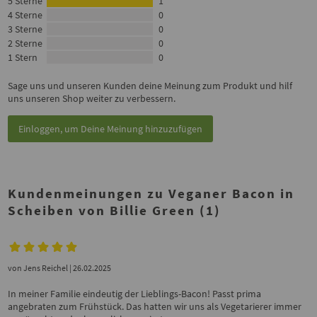
5 Sterne
1
4 Sterne
0
3 Sterne
0
2 Sterne
0
1 Stern
0
Sage uns und unseren Kunden deine Meinung zum Produkt und hilf
uns unseren Shop weiter zu verbessern.
Einloggen, um Deine Meinung hinzuzufügen
Kundenmeinungen zu Veganer Bacon in
Scheiben von Billie Green (1)
von
Jens Reichel
| 26.02.2025
In meiner Familie eindeutig der Lieblings-Bacon! Passt prima
angebraten zum Frühstück. Das hatten wir uns als Vegetarierer immer