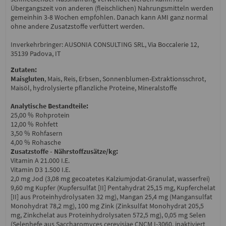
Übergangszeit von anderen (fleischlichen) Nahrungsmitteln werden
gemeinhin 3-8 Wochen empfohlen. Danach kann AMI ganz normal
ohne andere Zusatzstoffe verfüttert werden.
Inverkehrbringer: AUSONIA CONSULTING SRL, Via Boccalerie 12,
35139 Padova, IT
Zutaten:
Maisgluten
, Mais, Reis, Erbsen, Sonnenblumen-Extraktionsschrot,
Maisöl, hydrolysierte pflanzliche Proteine, Mineralstoffe
Analytische Bestandteile:
25,00 % Rohprotein
12,00 % Rohfett
3,50 % Rohfasern
4,00 % Rohasche
Zusatzstoffe - Nährstoffzusätze/kg:
Vitamin A 21.000 I.E.
Vitamin D3 1.500 I.E.
2,0 mg Jod (3,08 mg gecoatetes Kalziumjodat-Granulat, wasserfrei)
9,60 mg Kupfer (Kupfersulfat [II] Pentahydrat 25,15 mg, Kupferchelat
[II] aus Proteinhydrolysaten 32 mg), Mangan 25,4 mg (Mangansulfat
Monohydrat 78,2 mg), 100 mg Zink (Zinksulfat Monohydrat 205,5
mg, Zinkchelat aus Proteinhydrolysaten 572,5 mg), 0,05 mg Selen
(Selenhefe aus Saccharomyces cerevisiae CNCM I-3060, inaktiviert