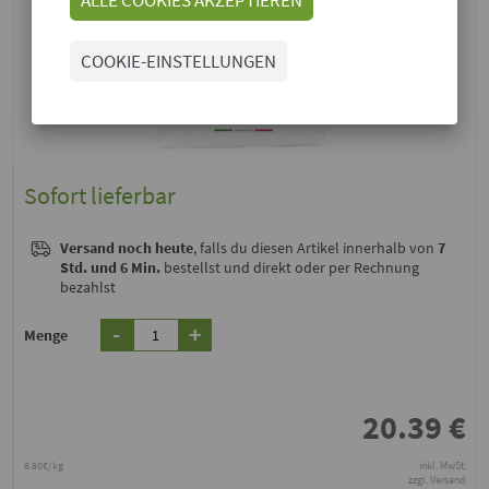
COOKIE-EINSTELLUNGEN
Sofort lieferbar
Versand noch heute
, falls du diesen Artikel innerhalb von
7
Std. und 6 Min.
bestellst und direkt oder per Rechnung
bezahlst
-
+
Menge
20.39
€
6.80€/kg
inkl. MwSt.
zzgl. Versand