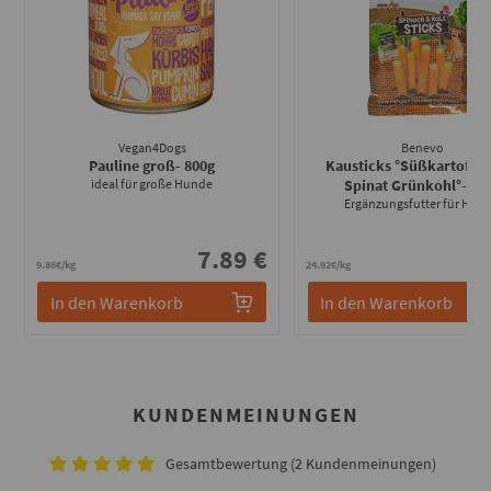
Vegan4Dogs
Benevo
Pauline groß
- 800g
Kausticks °Süßkartoffel 
ideal für große Hunde
Spinat Grünkohl°
- 12
Ergänzungsfutter für Hun
7.89 €
2
9.86€/kg
24.92€/kg
In den Warenkorb
In den Warenkorb
KUNDENMEINUNGEN
Gesamtbewertung (2 Kundenmeinungen)