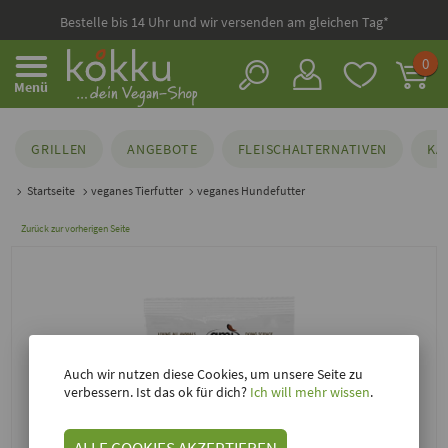
Bestelle bis 14 Uhr und wir versenden am gleichen Tag*
0
Menü
GRILLEN
ANGEBOTE
FLEISCHALTERNATIVEN
KÄ
Startseite
veganes Tierfutter
veganes Hundefutter
Zurück zur vorherigen Seite
Auch wir nutzen diese Cookies, um unsere Seite zu
verbessern. Ist das ok für dich?
Ich will mehr wissen
.
ALLE COOKIES AKZEPTIEREN