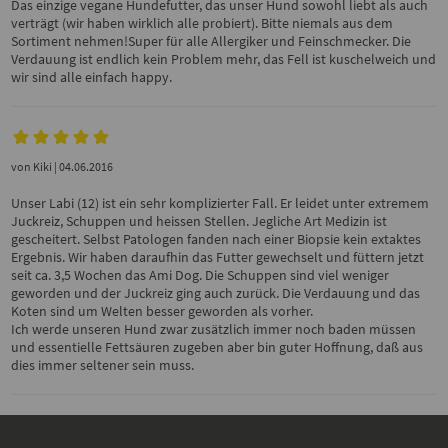
Das einzige vegane Hundefutter, das unser Hund sowohl liebt als auch
verträgt (wir haben wirklich alle probiert). Bitte niemals aus dem
Sortiment nehmen!Super für alle Allergiker und Feinschmecker. Die
Verdauung ist endlich kein Problem mehr, das Fell ist kuschelweich und
wir sind alle einfach happy.
von
Kiki
| 04.06.2016
Unser Labi (12) ist ein sehr komplizierter Fall. Er leidet unter extremem
Juckreiz, Schuppen und heissen Stellen. Jegliche Art Medizin ist
gescheitert. Selbst Patologen fanden nach einer Biopsie kein extaktes
Ergebnis. Wir haben daraufhin das Futter gewechselt und füttern jetzt
seit ca. 3,5 Wochen das Ami Dog. Die Schuppen sind viel weniger
geworden und der Juckreiz ging auch zurück. Die Verdauung und das
Koten sind um Welten besser geworden als vorher.
Ich werde unseren Hund zwar zusätzlich immer noch baden müssen
und essentielle Fettsäuren zugeben aber bin guter Hoffnung, daß aus
dies immer seltener sein muss.