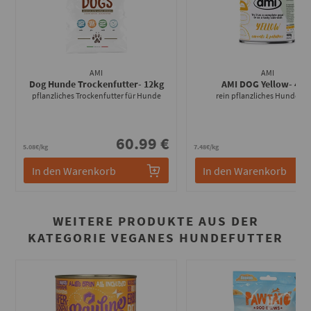
AMI
AMI
Dog Hunde Trockenfutter
- 12kg
AMI DOG Yellow
- 400
pflanzliches Trockenfutter für Hunde
rein pflanzliches Hundefut
60.99 €
2
5.08€/kg
7.48€/kg
In den Warenkorb
In den Warenkorb
WEITERE PRODUKTE AUS DER
KATEGORIE VEGANES HUNDEFUTTER